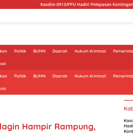
Kasdim 0913/PPU Hadiri Pelepasan Kontingen Cabang Jambore
ikan
Politik
BUMN
Daerah
Hukum Kriminal
Pemerint
asi
ikan
Politik
BUMN
Daerah
Hukum Kriminal
Pemerint
asi
Kab
Kas
Klagin Hampir Rampung,
Hadi
Kon