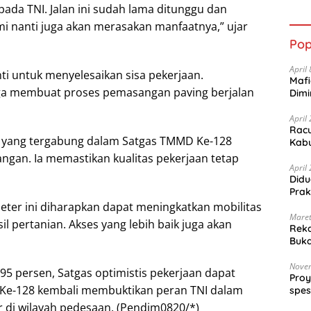
ada TNI. Jalan ini sudah lama ditunggu dan
dan 
mi nanti juga akan merasakan manfaatnya,” ujar
Pop
April
i untuk menyelesaikan sisa pekerjaan.
Mafi
ga membuat proses pemasangan paving berjalan
Dimi
April
Racu
a yang tergabung dalam Satgas TMMD Ke-128
Kabu
gan. Ia memastikan kualitas pekerjaan tetap
April
Did
Prak
er ini diharapkan dapat meningkatkan mobilitas
Maret
l pertanian. Akses yang lebih baik juga akan
Reka
Buk
Jurn
Nove
5 persen, Satgas optimistis pekerjaan dapat
Pro
Ke-128 kembali membuktikan peran TNI dalam
spes
Kec
di wilayah pedesaan. (Pendim0820/*)