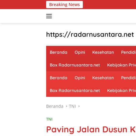
Langsung
Breaking News
ke
konten
https://radarnusantara.net
Beranda
Opini
Kesehatan
Pendid
Box Radarnusantara.net
Kebijakan Priv
Beranda
Opini
Kesehatan
Pendid
Box Radarnusantara.net
Kebijakan Priv
Beranda
TNI
TNI
Paving Jalan Dusun 