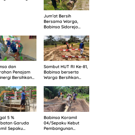
bore Nasional
nas) XII Tahun
6
Jum’at Bersih
Bersama Warga,
Babinsa Sidorejo
Gotong Royong
Bersihkan Parit
nsa dan
Sambut HUT RI Ke-81,
urahan Penajam
Babinsa berserta
inergi Bersihkan
Warga Bersihkan
gkungan Lewat
Lapangan Rajawali
ong Royong
gal 5 %
Babinsa Koramil
mbatan Garuda
04/Sepaku Kebut
mil Sepaku
Pembangunan
ghubung Binuang
Jembatan Garuda