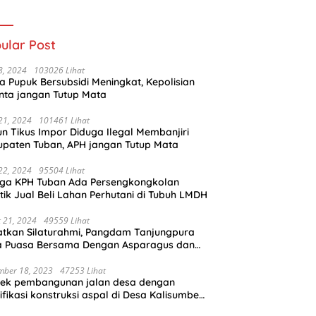
Pemaluan Clear
Penghubung Dua
Desa
ular Post
 8, 2024
103026 Lihat
a Pupuk Bersubsidi Meningkat, Kepolisian
nta jangan Tutup Mata
 21, 2024
101461 Lihat
n Tikus Impor Diduga Ilegal Membanjiri
paten Tuban, APH jangan Tutup Mata
 22, 2024
95504 Lihat
uga KPH Tuban Ada Persengkongkolan
tik Jual Beli Lahan Perhutani di Tubuh LMDH
 21, 2024
49559 Lihat
tkan Silaturahmi, Pangdam Tanjungpura
a Puasa Bersama Dengan Asparagus dan
alis
mber 18, 2023
47253 Lihat
yek pembangunan jalan desa dengan
ifikasi konstruksi aspal di Desa Kalisumber,
amatan Tambakrejo, Kabupaten