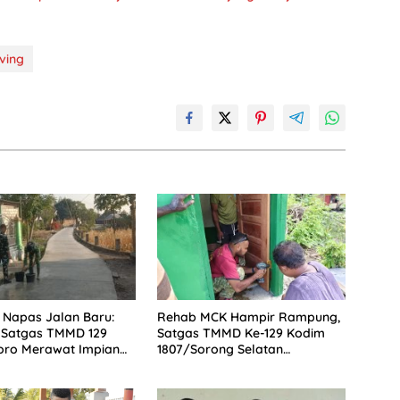
ving
Napas Jalan Baru:
Rehab MCK Hampir Rampung,
 Satgas TMMD 129
Satgas TMMD Ke-129 Kodim
oro Merawat Impian
1807/Sorong Selatan
esongo
Tingkatkan Kualitas Sanitasi
Warga Kampung Sesor