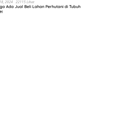
negoro.Progres pekerjaanya sudah selesai
 18, 2024
22115 Lihat
ga Ada Jual Beli Lahan Perhutani di Tubuh
ahun 2023
H