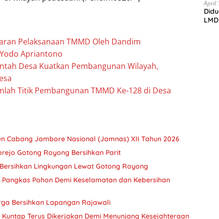
Bojo
April
Didu
di t
LMD
paran Pelaksanaan TMMD Oleh Dandim
t Yodo Apriantono
intah Desa Kuatkan Pembangunan Wilayah,
Desa
umlah Titik Pembangunan TMMD Ke-128 di Desa
en Cabang Jambore Nasional (Jamnas) XII Tahun 2026
orejo Gotong Royong Bersihkan Parit
 Bersihkan Lingkungan Lewat Gotong Royong
 Pangkas Pohon Demi Keselamatan dan Kebersihan
rga Bersihkan Lapangan Rajawali
Kuntap Terus Dikerjakan Demi Menunjang Kesejahteraan