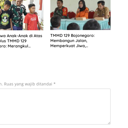
TMMD 129 Bojonegoro:
wa Anak-Anak di Atas
Membangun Jalan,
ulus TMMD 129
Memperkuat Jiwa,
oro: Merangkul
Mengedukasi Warga Hadapi
di Pelosok Desa
Bencana
n.
Ruas yang wajib ditandai
*