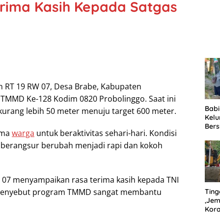
rima Kasih Kepada Satgas
Jam
(Jam
202
in RT 19 RW 07, Desa Brabe, Kabupaten
s TMMD Ke-128 Kodim 0820 Probolinggo. Saat ini
Babi
kurang lebih 50 meter menuju target 600 meter.
Kel
Bers
ama
warga
untuk beraktivitas sehari-hari. Kondisi
Lin
Got
i berangsur berubah menjadi rapi dan kokoh
W 07 menyampaikan rasa terima kasih kepada TNI
a menyebut program TMMD sangat membantu
Ting
,Je
Kora
Pen