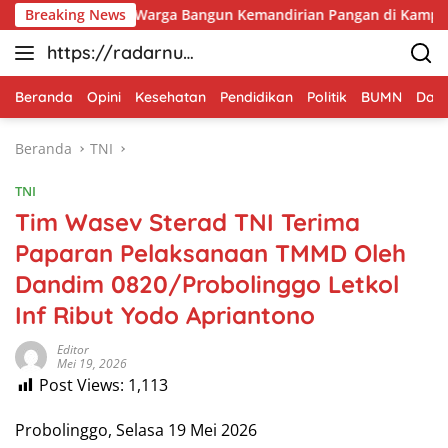
Langsung
ma Warga Bangun Kemandirian Pangan di Kampung Sesor
Breaking News
ke
https://radarnus
konten
antara.net
Beranda
Opini
Kesehatan
Pendidikan
Politik
BUMN
Dae
Beranda
TNI
TNI
Tim Wasev Sterad TNI Terima
Paparan Pelaksanaan TMMD Oleh
Dandim 0820/Probolinggo Letkol
Inf Ribut Yodo Apriantono
Editor
Mei 19, 2026
Post Views:
1,113
Probolinggo, Selasa 19 Mei 2026