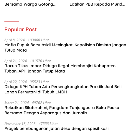
Bersama Warga Gotong
Latihan PBB Kepada Murid
Royong
SD 031 Penajam
Popular Post
April 8, 2024
103060 Lihat
Mafia Pupuk Bersubsidi Meningkat, Kepolisian Diminta jangan
Tutup Mata
April 21, 2024
101570 Lihat
Racun Tikus Impor Diduga Ilegal Membanjiri Kabupaten
Tuban, APH jangan Tutup Mata
April 22, 2024
95523 Lihat
Diduga KPH Tuban Ada Persengkongkolan Praktik Jual Beli
Lahan Perhutani di Tubuh LMDH
Maret 21, 2024
49702 Lihat
Rekatkan Silaturahmi, Pangdam Tanjungpura Buka Puasa
Bersama Dengan Asparagus dan Jurnalis
November 18, 2023
47553 Lihat
Proyek pembangunan jalan desa dengan spesifikasi