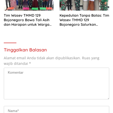
Tim Wasev TMMD 129
Kepedulian Tanpa Batas: Tim
Bojonegoro Bawa Tali Asih
Wasev TMMD 129
dan Harapan untuk Warga
Bojonegoro Salurkan
Kesongo
Bantuan Karpet Tempat
Ibadah
Tinggalkan Balasan
Alamat email Anda tidak akan dipublikasikan.
Ruas yang
wajib ditandai
*