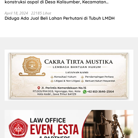
konstruksi aspal di Desa Kalisumber, Kecamatan
Tambakrejo, Kabupaten Bojonegoro.Progres pekerjaanya
sudah selesai di tahun 2023
April 18, 2024
22185 Lihat
Diduga Ada Jual Beli Lahan Perhutani di Tubuh LMDH