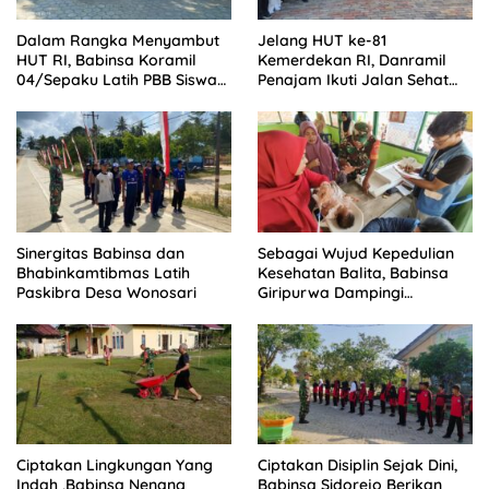
Dalam Rangka Menyambut
Jelang HUT ke-81
HUT RI, Babinsa Koramil
Kemerdekan RI, Danramil
04/Sepaku Latih PBB Siswa
Penajam Ikuti Jalan Sehat
SMPN 2 PPU
Nipah-Nipah
Sinergitas Babinsa dan
Sebagai Wujud Kepedulian
Bhabinkamtibmas Latih
Kesehatan Balita, Babinsa
Paskibra Desa Wonosari
Giripurwa Dampingi
Kegiatan Posyandu
Ciptakan Lingkungan Yang
Ciptakan Disiplin Sejak Dini,
Indah ,Babinsa Nenang
Babinsa Sidorejo Berikan