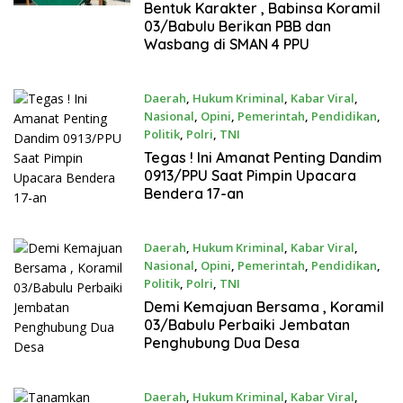
Juli 17, 2026
Bentuk Karakter , Babinsa Koramil
03/Babulu Berikan PBB dan
Wasbang di SMAN 4 PPU
Daerah
,
Hukum Kriminal
,
Kabar Viral
,
Nasional
,
Opini
,
Pemerintah
,
Pendidikan
,
Politik
,
Polri
,
TNI
Juli 17, 2026
Tegas ! Ini Amanat Penting Dandim
0913/PPU Saat Pimpin Upacara
Bendera 17-an
Daerah
,
Hukum Kriminal
,
Kabar Viral
,
Nasional
,
Opini
,
Pemerintah
,
Pendidikan
,
Politik
,
Polri
,
TNI
Juli 16, 2026
Demi Kemajuan Bersama , Koramil
03/Babulu Perbaiki Jembatan
Penghubung Dua Desa
Daerah
,
Hukum Kriminal
,
Kabar Viral
,