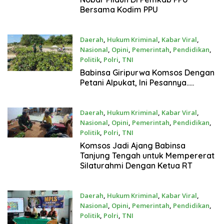
Bersama Kodim PPU
Daerah
,
Hukum Kriminal
,
Kabar Viral
,
Nasional
,
Opini
,
Pemerintah
,
Pendidikan
,
Politik
,
Polri
,
TNI
Juli 19, 2026
Babinsa Giripurwa Komsos Dengan
Petani Alpukat, Ini Pesannya…..
Daerah
,
Hukum Kriminal
,
Kabar Viral
,
Nasional
,
Opini
,
Pemerintah
,
Pendidikan
,
Politik
,
Polri
,
TNI
Juli 18, 2026
Komsos Jadi Ajang Babinsa
Tanjung Tengah untuk Mempererat
Silaturahmi Dengan Ketua RT
Daerah
,
Hukum Kriminal
,
Kabar Viral
,
Nasional
,
Opini
,
Pemerintah
,
Pendidikan
,
Politik
,
Polri
,
TNI