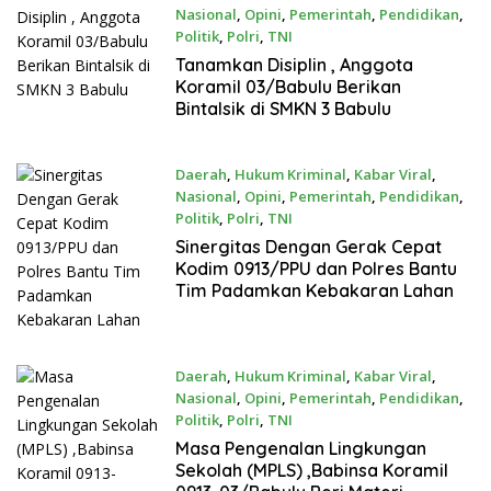
Nasional
,
Opini
,
Pemerintah
,
Pendidikan
,
Politik
,
Polri
,
TNI
Juli 16, 2026
Tanamkan Disiplin , Anggota
Koramil 03/Babulu Berikan
Bintalsik di SMKN 3 Babulu
Daerah
,
Hukum Kriminal
,
Kabar Viral
,
Nasional
,
Opini
,
Pemerintah
,
Pendidikan
,
Politik
,
Polri
,
TNI
Juli 16, 2026
Sinergitas Dengan Gerak Cepat
Kodim 0913/PPU dan Polres Bantu
Tim Padamkan Kebakaran Lahan
Daerah
,
Hukum Kriminal
,
Kabar Viral
,
Nasional
,
Opini
,
Pemerintah
,
Pendidikan
,
Politik
,
Polri
,
TNI
Juli 15, 2026
Masa Pengenalan Lingkungan
Sekolah (MPLS) ,Babinsa Koramil