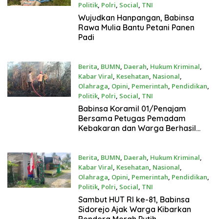
Politik
,
Polri
,
Social
,
TNI
Agustus 3, 2026
Wujudkan Hanpangan, Babinsa
Rawa Mulia Bantu Petani Panen
Padi
Berita
,
BUMN
,
Daerah
,
Hukum Kriminal
,
Kabar Viral
,
Kesehatan
,
Nasional
,
Olahraga
,
Opini
,
Pemerintah
,
Pendidikan
,
Politik
,
Polri
,
Social
,
TNI
Agustus 2, 2026
Babinsa Koramil 01/Penajam
Bersama Petugas Pemadam
Kebakaran dan Warga Berhasil
Padamkan Si Jago Merah
Berita
,
BUMN
,
Daerah
,
Hukum Kriminal
,
Kabar Viral
,
Kesehatan
,
Nasional
,
Olahraga
,
Opini
,
Pemerintah
,
Pendidikan
,
Politik
,
Polri
,
Social
,
TNI
Agustus 2, 2026
Sambut HUT RI ke-81, Babinsa
Sidorejo Ajak Warga Kibarkan
Bendera Merah Putih