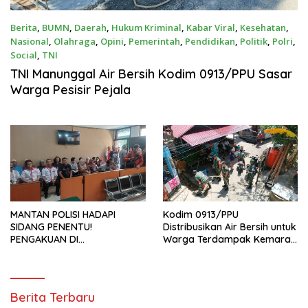
Berita
,
BUMN
,
Daerah
,
Hukum Kriminal
,
Kabar Viral
,
Kesehatan
,
Nasional
,
Olahraga
,
Opini
,
Pemerintah
,
Pendidikan
,
Politik
,
Polri
,
Social
,
TNI
Agustus 5, 2026
TNI Manunggal Air Bersih Kodim 0913/PPU Sasar
Warga Pesisir Pejala
MANTAN POLISI HADAPI
Kodim 0913/PPU
SIDANG PENENTU!
Distribusikan Air Bersih untuk
PENGAKUAN DI
Warga Terdampak Kemarau
PERSIDANGAN DAN
di Penajam
PENUNDAAN TUNTUTAN JADI
PERHATIAN NASIONAL
https://radarnusantara.net
Berita Terbaru