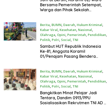
Bersama Pemerintah Setempat,
Warga dan Pihak Sekolah
Laksanakan Gotong Royong
Berita
,
BUMN
,
Daerah
,
Hukum Kriminal
,
Kabar Viral
,
Kesehatan
,
Nasional
,
Olahraga
,
Opini
,
Pemerintah
,
Pendidikan
,
Politik
,
Polri
,
Social
,
TNI
Juli 30, 2026
Sambut HUT Republik Indonesia
Ke-81, Anggota Koramil
01/Penajam Pasang Bendera
Merah Putih Dan Umbul- Umbul
Berita
,
BUMN
,
Daerah
,
Hukum Kriminal
,
Kabar Viral
,
Kesehatan
,
Nasional
,
Olahraga
,
Opini
,
Pemerintah
,
Pendidikan
,
Politik
,
Polri
,
Social
,
TNI
Juli 30, 2026
Bangkitkan Minat Pelajar Jadi
Tentara, Dandim 0913/PPU
Sosialisasikan Rekrutmen TNI AD di
SMA 1 PPU