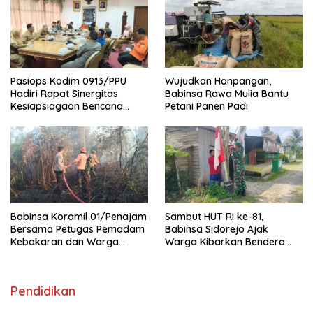
Pasiops Kodim 0913/PPU
Wujudkan Hanpangan,
Hadiri Rapat Sinergitas
Babinsa Rawa Mulia Bantu
Kesiapsiagaan Bencana
Petani Panen Padi
Tentang
Babinsa Koramil 01/Penajam
Sambut HUT RI ke-81,
Bersama Petugas Pemadam
Babinsa Sidorejo Ajak
Kebakaran dan Warga
Warga Kibarkan Bendera
Berhasil Padamkan Si Jago
Merah Putih
Merah
Pendidikan