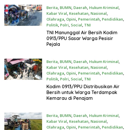
Berita
,
BUMN
,
Daerah
,
Hukum Kriminal
,
Kabar Viral
,
Kesehatan
,
Nasional
,
Olahraga
,
Opini
,
Pemerintah
,
Pendidikan
,
Politik
,
Polri
,
Social
,
TNI
Agustus 5, 2026
TNI Manunggal Air Bersih Kodim
0913/PPU Sasar Warga Pesisir
Pejala
Berita
,
BUMN
,
Daerah
,
Hukum Kriminal
,
Kabar Viral
,
Kesehatan
,
Nasional
,
Olahraga
,
Opini
,
Pemerintah
,
Pendidikan
,
Politik
,
Polri
,
Social
,
TNI
Agustus 5, 2026
Kodim 0913/PPU Distribusikan Air
Bersih untuk Warga Terdampak
Kemarau di Penajam
Berita
,
BUMN
,
Daerah
,
Hukum Kriminal
,
Kabar Viral
,
Kesehatan
,
Nasional
,
Olahraga
,
Opini
,
Pemerintah
,
Pendidikan
,