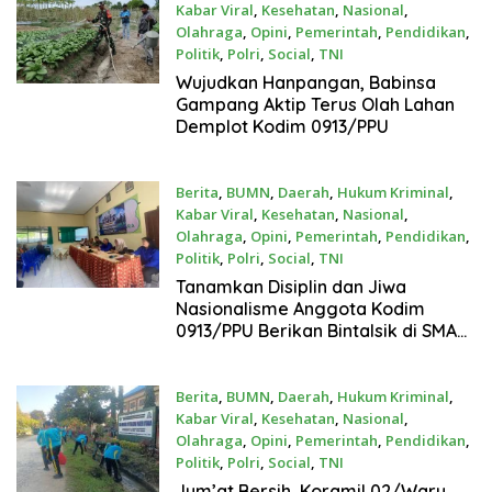
Kabar Viral
,
Kesehatan
,
Nasional
,
Olahraga
,
Opini
,
Pemerintah
,
Pendidikan
,
Politik
,
Polri
,
Social
,
TNI
Agustus 1, 2026
Wujudkan Hanpangan, Babinsa
Gampang Aktip Terus Olah Lahan
Demplot Kodim 0913/PPU
Berita
,
BUMN
,
Daerah
,
Hukum Kriminal
,
Kabar Viral
,
Kesehatan
,
Nasional
,
Olahraga
,
Opini
,
Pemerintah
,
Pendidikan
,
Politik
,
Polri
,
Social
,
TNI
Agustus 1, 2026
Tanamkan Disiplin dan Jiwa
Nasionalisme Anggota Kodim
0913/PPU Berikan Bintalsik di SMA
ITCI
Berita
,
BUMN
,
Daerah
,
Hukum Kriminal
,
Kabar Viral
,
Kesehatan
,
Nasional
,
Olahraga
,
Opini
,
Pemerintah
,
Pendidikan
,
Politik
,
Polri
,
Social
,
TNI
Juli 31, 2026
Jum’at Bersih, Koramil 02/Waru