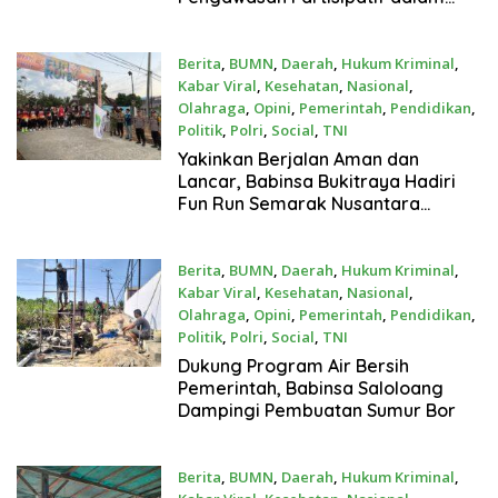
Pengawasan Penyelenggaraan
Pemilu
Berita
,
BUMN
,
Daerah
,
Hukum Kriminal
,
Kabar Viral
,
Kesehatan
,
Nasional
,
Olahraga
,
Opini
,
Pemerintah
,
Pendidikan
,
Politik
,
Polri
,
Social
,
TNI
Juli 26, 2026
Yakinkan Berjalan Aman dan
Lancar, Babinsa Bukitraya Hadiri
Fun Run Semarak Nusantara
Anniversary (SEMARA) FKMKPPU
Berita
,
BUMN
,
Daerah
,
Hukum Kriminal
,
Kabar Viral
,
Kesehatan
,
Nasional
,
Olahraga
,
Opini
,
Pemerintah
,
Pendidikan
,
Politik
,
Polri
,
Social
,
TNI
Juli 25, 2026
Dukung Program Air Bersih
Pemerintah, Babinsa Saloloang
Dampingi Pembuatan Sumur Bor
Berita
,
BUMN
,
Daerah
,
Hukum Kriminal
,