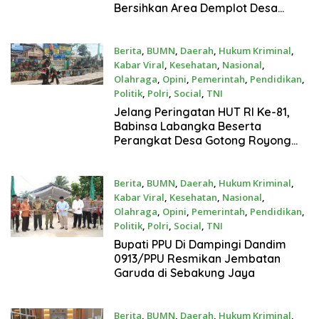
Bersihkan Area Demplot Desa
Sidorejo
Berita
,
BUMN
,
Daerah
,
Hukum Kriminal
,
Kabar Viral
,
Kesehatan
,
Nasional
,
Olahraga
,
Opini
,
Pemerintah
,
Pendidikan
,
Politik
,
Polri
,
Social
,
TNI
Juli 24, 2026
Jelang Peringatan HUT RI Ke-81,
Babinsa Labangka Beserta
Perangkat Desa Gotong Royong
Bersihkan Lingkungan Desa Dan
Pasang Umbul-Umbul
Berita
,
BUMN
,
Daerah
,
Hukum Kriminal
,
Kabar Viral
,
Kesehatan
,
Nasional
,
Olahraga
,
Opini
,
Pemerintah
,
Pendidikan
,
Politik
,
Polri
,
Social
,
TNI
Juli 24, 2026
Bupati PPU Di Dampingi Dandim
0913/PPU Resmikan Jembatan
Garuda di Sebakung Jaya
Berita
,
BUMN
,
Daerah
,
Hukum Kriminal
,