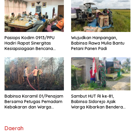
Pasiops Kodim 0913/PPU
Wujudkan Hanpangan,
Hadiri Rapat Sinergitas
Babinsa Rawa Mulia Bantu
Kesiapsiagaan Bencana
Petani Panen Padi
Tentang
Babinsa Koramil 01/Penajam
Sambut HUT RI ke-81,
Bersama Petugas Pemadam
Babinsa Sidorejo Ajak
Kebakaran dan Warga
Warga Kibarkan Bendera
Berhasil Padamkan Si Jago
Merah Putih
Merah
Daerah