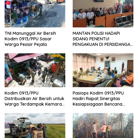
TNI Manunggal Air Bersih
MANTAN POLISI HADAPI
Kodim 0913/PPU Sasar
SIDANG PENENTU!
Warga Pesisir Pejala
PENGAKUAN DI PERSIDANGAN
DAN PENUNDAAN TUNTUTAN
JADI PERHATIAN NASIONAL
Pasiops Kodim 0913/PPU
Kodim 0913/PPU
Hadiri Rapat Sinergitas
Distribusikan Air Bersih untuk
Kesiapsiagaan Bencana
Warga Terdampak Kemarau
Tentang
di Penajam