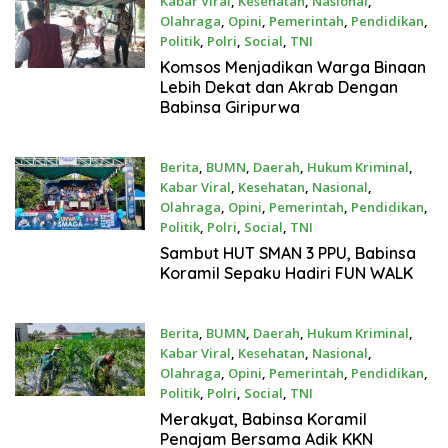
Kabar Viral
,
Kesehatan
,
Nasional
,
Olahraga
,
Opini
,
Pemerintah
,
Pendidikan
,
Politik
,
Polri
,
Social
,
TNI
Juli 25, 2026
Komsos Menjadikan Warga Binaan
Lebih Dekat dan Akrab Dengan
Babinsa Giripurwa
Berita
,
BUMN
,
Daerah
,
Hukum Kriminal
,
Kabar Viral
,
Kesehatan
,
Nasional
,
Olahraga
,
Opini
,
Pemerintah
,
Pendidikan
,
Politik
,
Polri
,
Social
,
TNI
Juli 25, 2026
Sambut HUT SMAN 3 PPU, Babinsa
Koramil Sepaku Hadiri FUN WALK
Berita
,
BUMN
,
Daerah
,
Hukum Kriminal
,
Kabar Viral
,
Kesehatan
,
Nasional
,
Olahraga
,
Opini
,
Pemerintah
,
Pendidikan
,
Politik
,
Polri
,
Social
,
TNI
Juli 24, 2026
Merakyat, Babinsa Koramil
Penajam Bersama Adik KKN