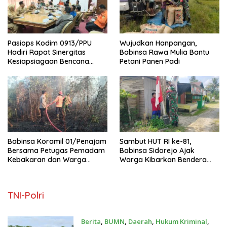
Pasiops Kodim 0913/PPU
Wujudkan Hanpangan,
Hadiri Rapat Sinergitas
Babinsa Rawa Mulia Bantu
Kesiapsiagaan Bencana
Petani Panen Padi
Tentang
Babinsa Koramil 01/Penajam
Sambut HUT RI ke-81,
Bersama Petugas Pemadam
Babinsa Sidorejo Ajak
Kebakaran dan Warga
Warga Kibarkan Bendera
Berhasil Padamkan Si Jago
Merah Putih
Merah
TNI-Polri
Berita
,
BUMN
,
Daerah
,
Hukum Kriminal
,