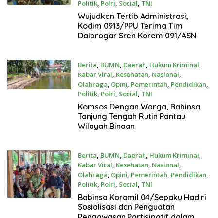
Politik
,
Polri
,
Social
,
TNI
Juli 27, 2026
Wujudkan Tertib Administrasi,
Kodim 0913/PPU Terima Tim
Dalprogar Sren Korem 091/ASN
Berita
,
BUMN
,
Daerah
,
Hukum Kriminal
,
Kabar Viral
,
Kesehatan
,
Nasional
,
Olahraga
,
Opini
,
Pemerintah
,
Pendidikan
,
Politik
,
Polri
,
Social
,
TNI
Juli 26, 2026
Komsos Dengan Warga, Babinsa
Tanjung Tengah Rutin Pantau
Wilayah Binaan
Berita
,
BUMN
,
Daerah
,
Hukum Kriminal
,
Kabar Viral
,
Kesehatan
,
Nasional
,
Olahraga
,
Opini
,
Pemerintah
,
Pendidikan
,
Politik
,
Polri
,
Social
,
TNI
Juli 26, 2026
Babinsa Koramil 04/Sepaku Hadiri
Sosialisasi dan Penguatan
Pengawasan Partisipatif dalam