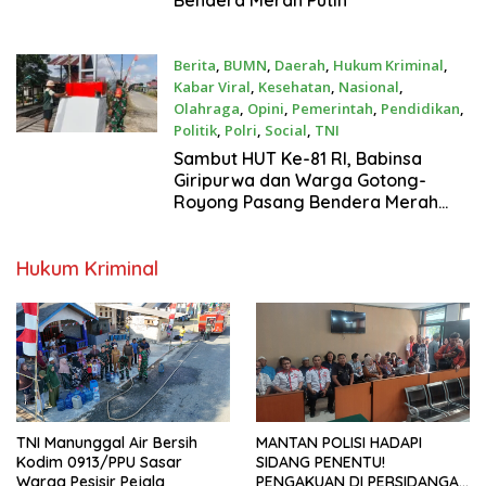
Berita
,
BUMN
,
Daerah
,
Hukum Kriminal
,
Kabar Viral
,
Kesehatan
,
Nasional
,
Olahraga
,
Opini
,
Pemerintah
,
Pendidikan
,
Politik
,
Polri
,
Social
,
TNI
Agustus 2, 2026
Sambut HUT Ke-81 RI, Babinsa
Giripurwa dan Warga Gotong-
Royong Pasang Bendera Merah
Putih
Hukum Kriminal
TNI Manunggal Air Bersih
MANTAN POLISI HADAPI
Kodim 0913/PPU Sasar
SIDANG PENENTU!
Warga Pesisir Pejala
PENGAKUAN DI PERSIDANGAN