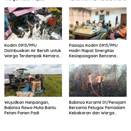
DAN PENUNDAAN TUNTUTAN
JADI PERHATIAN NASIONAL
Pasiops Kodim 0913/PPU
Kodim 0913/PPU
Hadiri Rapat Sinergitas
Distribusikan Air Bersih untuk
Kesiapsiagaan Bencana
Warga Terdampak Kemarau
Tentang
di Penajam
Wujudkan Hanpangan,
Babinsa Koramil 01/Penajam
Babinsa Rawa Mulia Bantu
Bersama Petugas Pemadam
Petani Panen Padi
Kebakaran dan Warga
Berhasil Padamkan Si Jago
Merah