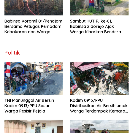
Babinsa Koramil 01/Penajam
Sambut HUT RI ke-81,
Bersama Petugas Pemadam
Babinsa Sidorejo Ajak
Kebakaran dan Warga
Warga Kibarkan Bendera
Berhasil Padamkan Si Jago
Merah Putih
Merah
Politik
TNI Manunggal Air Bersih
Kodim 0913/PPU
Kodim 0913/PPU Sasar
Distribusikan Air Bersih untuk
Warga Pesisir Pejala
Warga Terdampak Kemarau
di Penajam