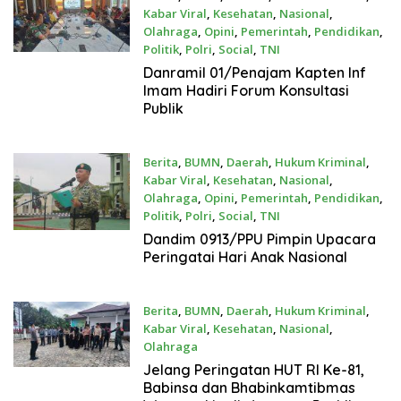
Kabar Viral
,
Kesehatan
,
Nasional
,
Olahraga
,
Opini
,
Pemerintah
,
Pendidikan
,
Politik
,
Polri
,
Social
,
TNI
Juli 23, 2026
Danramil 01/Penajam Kapten Inf
Imam Hadiri Forum Konsultasi
Publik
Berita
,
BUMN
,
Daerah
,
Hukum Kriminal
,
Kabar Viral
,
Kesehatan
,
Nasional
,
Olahraga
,
Opini
,
Pemerintah
,
Pendidikan
,
Politik
,
Polri
,
Social
,
TNI
Juli 23, 2026
Dandim 0913/PPU Pimpin Upacara
Peringatai Hari Anak Nasional
Berita
,
BUMN
,
Daerah
,
Hukum Kriminal
,
Kabar Viral
,
Kesehatan
,
Nasional
,
Olahraga
Juli 23, 2026
Jelang Peringatan HUT RI Ke-81,
Babinsa dan Bhabinkamtibmas