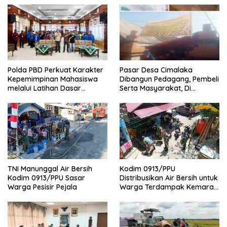
Polda PBD Perkuat Karakter
Pasar Desa Cimalaka
Kepemimpinan Mahasiswa
Dibangun Pedagang, Pembeli
melalui Latihan Dasar
Serta Masyarakat, Di
Kepemimpinan di Universitas
Pastikan Bakal Nyamam
Muhammadiyah Sorong
Antara Penjual Dan Pembeli
TNI Manunggal Air Bersih
Kodim 0913/PPU
Kodim 0913/PPU Sasar
Distribusikan Air Bersih untuk
Warga Pesisir Pejala
Warga Terdampak Kemarau
di Penajam