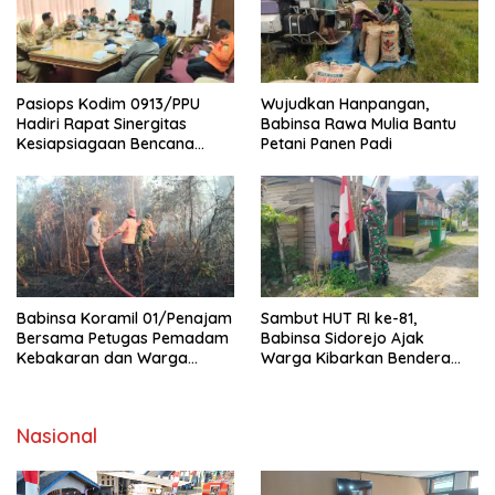
Pasiops Kodim 0913/PPU
Wujudkan Hanpangan,
Hadiri Rapat Sinergitas
Babinsa Rawa Mulia Bantu
Kesiapsiagaan Bencana
Petani Panen Padi
Tentang
Babinsa Koramil 01/Penajam
Sambut HUT RI ke-81,
Bersama Petugas Pemadam
Babinsa Sidorejo Ajak
Kebakaran dan Warga
Warga Kibarkan Bendera
Berhasil Padamkan Si Jago
Merah Putih
Merah
Nasional