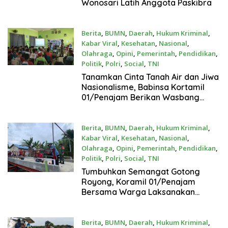
Wonosari Latih Anggota Paskibra
Berita
,
BUMN
,
Daerah
,
Hukum Kriminal
,
Kabar Viral
,
Kesehatan
,
Nasional
,
Olahraga
,
Opini
,
Pemerintah
,
Pendidikan
,
Politik
,
Polri
,
Social
,
TNI
Juli 22, 2026
Tanamkan Cinta Tanah Air dan Jiwa
Nasionalisme, Babinsa Kortamil
01/Penajam Berikan Wasbang
kepada Siswa SMP 22 PPU
Berita
,
BUMN
,
Daerah
,
Hukum Kriminal
,
Kabar Viral
,
Kesehatan
,
Nasional
,
Olahraga
,
Opini
,
Pemerintah
,
Pendidikan
,
Politik
,
Polri
,
Social
,
TNI
Juli 21, 2026
Tumbuhkan Semangat Gotong
Royong, Koramil 01/Penajam
Bersama Warga Laksanakan
Pengecatan Jembatan Garuda
Berita
,
BUMN
,
Daerah
,
Hukum Kriminal
,