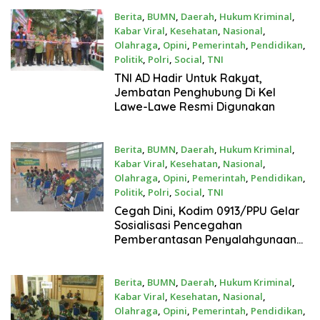
Berita
,
BUMN
,
Daerah
,
Hukum Kriminal
,
Kabar Viral
,
Kesehatan
,
Nasional
,
Olahraga
,
Opini
,
Pemerintah
,
Pendidikan
,
Politik
,
Polri
,
Social
,
TNI
Juli 28, 2026
TNI AD Hadir Untuk Rakyat,
Jembatan Penghubung Di Kel
Lawe-Lawe Resmi Digunakan
Berita
,
BUMN
,
Daerah
,
Hukum Kriminal
,
Kabar Viral
,
Kesehatan
,
Nasional
,
Olahraga
,
Opini
,
Pemerintah
,
Pendidikan
,
Politik
,
Polri
,
Social
,
TNI
Juli 28, 2026
Cegah Dini, Kodim 0913/PPU Gelar
Sosialisasi Pencegahan
Pemberantasan Penyalahgunaan
dan Peredaran Gelap Narkoba
(P4GN)
Berita
,
BUMN
,
Daerah
,
Hukum Kriminal
,
Kabar Viral
,
Kesehatan
,
Nasional
,
Olahraga
,
Opini
,
Pemerintah
,
Pendidikan
,