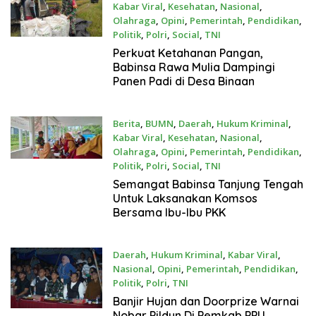
Kabar Viral
,
Kesehatan
,
Nasional
,
Olahraga
,
Opini
,
Pemerintah
,
Pendidikan
,
Politik
,
Polri
,
Social
,
TNI
Juli 21, 2026
Perkuat Ketahanan Pangan,
Babinsa Rawa Mulia Dampingi
Panen Padi di Desa Binaan
Berita
,
BUMN
,
Daerah
,
Hukum Kriminal
,
Kabar Viral
,
Kesehatan
,
Nasional
,
Olahraga
,
Opini
,
Pemerintah
,
Pendidikan
,
Politik
,
Polri
,
Social
,
TNI
Juli 20, 2026
Semangat Babinsa Tanjung Tengah
Untuk Laksanakan Komsos
Bersama Ibu-Ibu PKK
Daerah
,
Hukum Kriminal
,
Kabar Viral
,
Nasional
,
Opini
,
Pemerintah
,
Pendidikan
,
Politik
,
Polri
,
TNI
Juli 20, 2026
Banjir Hujan dan Doorprize Warnai
Nobar Pildun Di Pemkab PPU