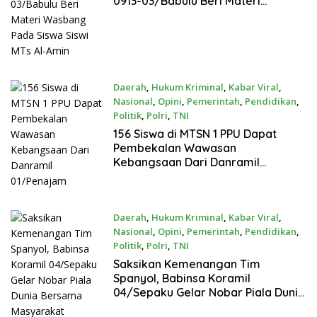
0913-03/Babulu Beri Materi
Wasbang Pada Siswa Siswi MTs Al-
Amin
Daerah
,
Hukum Kriminal
,
Kabar Viral
,
Nasional
,
Opini
,
Pemerintah
,
Pendidikan
,
Politik
,
Polri
,
TNI
Juli 15, 2026
156 Siswa di MTSN 1 PPU Dapat
Pembekalan Wawasan
Kebangsaan Dari Danramil
01/Penajam
Daerah
,
Hukum Kriminal
,
Kabar Viral
,
Nasional
,
Opini
,
Pemerintah
,
Pendidikan
,
Politik
,
Polri
,
TNI
Juli 15, 2026
Saksikan Kemenangan Tim
Spanyol, Babinsa Koramil
04/Sepaku Gelar Nobar Piala Dunia
Bersama Masyarakat