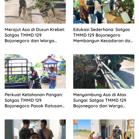
Merajut Asa di Dusun Krebet:
Edukasi Sederhana: Satgas
Satgas TMMD 129
TMMD 129 Bojonegoro
Bojonegoro dan Warga
Membangun Kesadaran dan
Kompak Perkuat Drainase
Karakter Peduli Lingkungan
di Kesongo
Perkuat Ketahanan Pangan:
Menyambung Asa di Atas
Satgas TMMD 129
Sungai: Satgas TMMD 129
Bojonegoro Pasok Ratusan
Bojonegoro dan Warga
Bibit Sayuran untuk Warga
Wujudkan Jembatan Brang
Kesongo
Etan