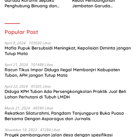
Garuda Koramil Sepaku
Kebut Pembangunan
Penghubung Binuang dan
Jembatan Garuda
Pemaluan Clear
Penghubung Dua Desa
Popular Post
April 8, 2024
103030 Lihat
Mafia Pupuk Bersubsidi Meningkat, Kepolisian Diminta jangan
Tutup Mata
April 21, 2024
101488 Lihat
Racun Tikus Impor Diduga Ilegal Membanjiri Kabupaten
Tuban, APH jangan Tutup Mata
April 22, 2024
95505 Lihat
Diduga KPH Tuban Ada Persengkongkolan Praktik Jual Beli
Lahan Perhutani di Tubuh LMDH
Maret 21, 2024
49590 Lihat
Rekatkan Silaturahmi, Pangdam Tanjungpura Buka Puasa
Bersama Dengan Asparagus dan Jurnalis
November 18, 2023
47284 Lihat
Proyek pembangunan jalan desa dengan spesifikasi