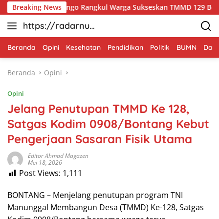
Langsung
insa Kesongo Rangkul Warga Sukseskan TMMD 129 Bojonegoro
Breaking News
ke
https://radarnus
konten
antara.net
Beranda
Opini
Kesehatan
Pendidikan
Politik
BUMN
Dae
Beranda
Opini
Opini
Jelang Penutupan TMMD Ke 128,
Satgas Kodim 0908/Bontang Kebut
Pengerjaan Sasaran Fisik Utama
Editor Ahmad Magazen
Mei 18, 2026
Post Views:
1,111
BONTANG – Menjelang penutupan program TNI
Manunggal Membangun Desa (TMMD) Ke-128, Satgas