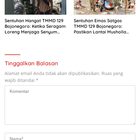
Sentuhan Hangat TMMD 129
Sentuhan Emas Satgas
Bojonegoro: Ketika Seragam
TMMD 129 Bojonegoro:
Loreng Menjaga Senyum
Pastikan Lantai Musholla
Sang Balita di Kesongo
Rest Area Kesongo Rapi dan
Presisi
Tinggalkan Balasan
Alamat email Anda tidak akan dipublikasikan.
Ruas yang
wajib ditandai
*