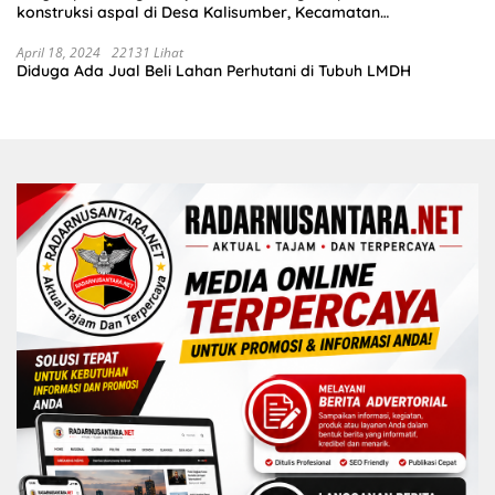
konstruksi aspal di Desa Kalisumber, Kecamatan
Tambakrejo, Kabupaten Bojonegoro.Progres pekerjaanya
sudah selesai di tahun 2023
April 18, 2024
22131 Lihat
Diduga Ada Jual Beli Lahan Perhutani di Tubuh LMDH