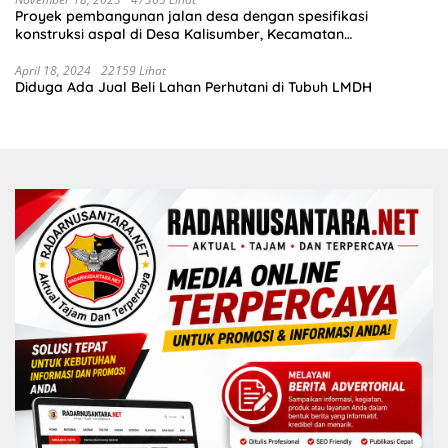
Proyek pembangunan jalan desa dengan spesifikasi
konstruksi aspal di Desa Kalisumber, Kecamatan
Tambakrejo, Kabupaten Bojonegoro.Progres pekerjaanya
sudah selesai di tahun 2023
April 18, 2024
22159 Lihat
Diduga Ada Jual Beli Lahan Perhutani di Tubuh LMDH