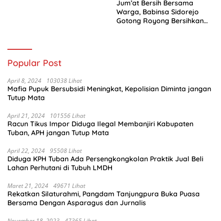
Jum’at Bersih Bersama
Warga, Babinsa Sidorejo
Gotong Royong Bersihkan
Parit
Popular Post
April 8, 2024
103038 Lihat
Mafia Pupuk Bersubsidi Meningkat, Kepolisian Diminta jangan
Tutup Mata
April 21, 2024
101556 Lihat
Racun Tikus Impor Diduga Ilegal Membanjiri Kabupaten
Tuban, APH jangan Tutup Mata
April 22, 2024
95508 Lihat
Diduga KPH Tuban Ada Persengkongkolan Praktik Jual Beli
Lahan Perhutani di Tubuh LMDH
Maret 21, 2024
49671 Lihat
Rekatkan Silaturahmi, Pangdam Tanjungpura Buka Puasa
Bersama Dengan Asparagus dan Jurnalis
November 18, 2023
47365 Lihat