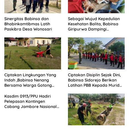
Sinergitas Babinsa dan
Sebagai Wujud Kepedulian
Bhabinkamtibmas Latih
Kesehatan Balita, Babinsa
Paskibra Desa Wonosari
Giripurwa Dampingi
Kegiatan Posyandu
Ciptakan Lingkungan Yang
Ciptakan Disiplin Sejak Dini,
Indah ,Babinsa Nenang
Babinsa Sidorejo Berikan
Bersama Warga Gotong
Latihan PBB Kepada Murid
Royong
SD 031 Penajam
Kasdim 0913/PPU Hadiri
Pelepasan Kontingen
Cabang Jambore Nasional
(Jamnas) XII Tahun 2026