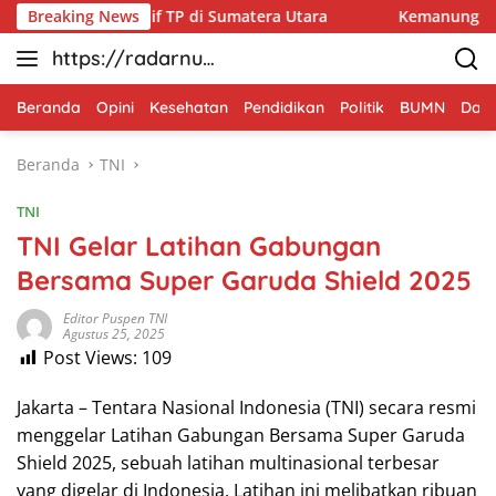
Langsung
esiapan Yonif TP di Sumatera Utara
Breaking News
Kemanunggalan TNI 
ke
https://radarnus
konten
antara.net
Beranda
Opini
Kesehatan
Pendidikan
Politik
BUMN
Dae
Beranda
TNI
TNI
TNI Gelar Latihan Gabungan
Bersama Super Garuda Shield 2025
Editor Puspen TNI
Agustus 25, 2025
Post Views:
109
Jakarta – Tentara Nasional Indonesia (TNI) secara resmi
menggelar Latihan Gabungan Bersama Super Garuda
Shield 2025, sebuah latihan multinasional terbesar
yang digelar di Indonesia. Latihan ini melibatkan ribuan