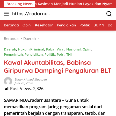
Langsung
pan Mbah Kasiman Menjadi Hunian Layak dan Nyaman
Breaking News
Me
ke
https://radarnus
konten
antara.net
Beranda
Opini
Kesehatan
Pendidikan
Politik
BUMN
Dae
Beranda
Daerah
Daerah
,
Hukum Kriminal
,
Kabar Viral
,
Nasional
,
Opini
,
Pemerintah
,
Pendidikan
,
Politik
,
Polri
,
TNI
Kawal Akuntabilitas, Babinsa
Giripurwa Dampingi Penyaluran BLT
Editor Ahmad Magazen
Juni 26, 2026
Post Views:
2,326
SAMARINDA.radarnusantara – Guna untuk
memastikan program jaring pengaman sosial dari
pemerintah berjalan dengan transparan, tertib, dan