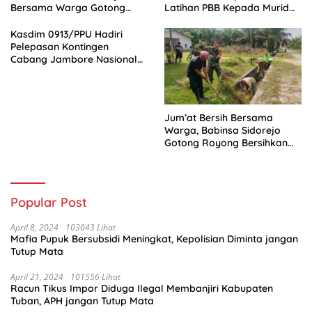
Bersama Warga Gotong
Latihan PBB Kepada Murid
Royong
SD 031 Penajam
Kasdim 0913/PPU Hadiri
Pelepasan Kontingen
Cabang Jambore Nasional
(Jamnas) XII Tahun 2026
Jum’at Bersih Bersama
Warga, Babinsa Sidorejo
Gotong Royong Bersihkan
Parit
Popular Post
April 8, 2024
103043 Lihat
Mafia Pupuk Bersubsidi Meningkat, Kepolisian Diminta jangan
Tutup Mata
April 21, 2024
101556 Lihat
Racun Tikus Impor Diduga Ilegal Membanjiri Kabupaten
Tuban, APH jangan Tutup Mata