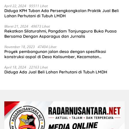
April 22, 2024
95511 Lihat
Diduga KPH Tuban Ada Persengkongkolan Praktik Jual Beli
Lahan Perhutani di Tubuh LMDH
Maret 21, 2024
49673 Lihat
Rekatkan Silaturahmi, Pangdam Tanjungpura Buka Puasa
Bersama Dengan Asparagus dan Jurnalis
November 18, 2023
47404 Lihat
Proyek pembangunan jalan desa dengan spesifikasi
konstruksi aspal di Desa Kalisumber, Kecamatan
Tambakrejo, Kabupaten Bojonegoro.Progres pekerjaanya
sudah selesai di tahun 2023
April 18, 2024
22163 Lihat
Diduga Ada Jual Beli Lahan Perhutani di Tubuh LMDH