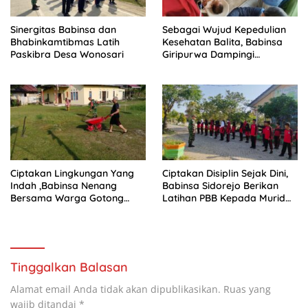
Sinergitas Babinsa dan
Sebagai Wujud Kepedulian
Bhabinkamtibmas Latih
Kesehatan Balita, Babinsa
Paskibra Desa Wonosari
Giripurwa Dampingi
Kegiatan Posyandu
Ciptakan Lingkungan Yang
Ciptakan Disiplin Sejak Dini,
Indah ,Babinsa Nenang
Babinsa Sidorejo Berikan
Bersama Warga Gotong
Latihan PBB Kepada Murid
Royong
SD 031 Penajam
Tinggalkan Balasan
Alamat email Anda tidak akan dipublikasikan.
Ruas yang
wajib ditandai
*