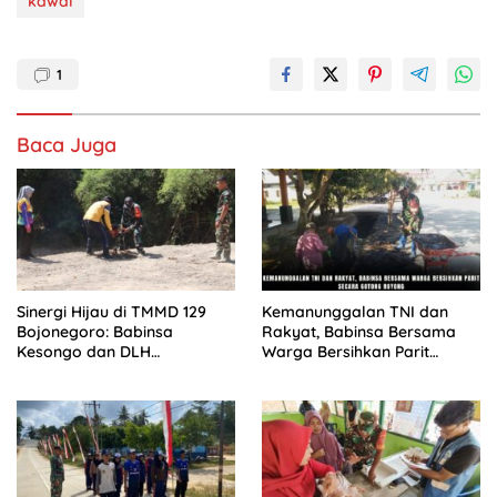
kawal
1
Baca Juga
Sinergi Hijau di TMMD 129
Kemanunggalan TNI dan
Bojonegoro: Babinsa
Rakyat, Babinsa Bersama
Kesongo dan DLH
Warga Bersihkan Parit
‘Keroyokan’ Buat Lubang
Secara Gotong Royong
Tanam Pohon untuk Jaga
Tanggul Sungai