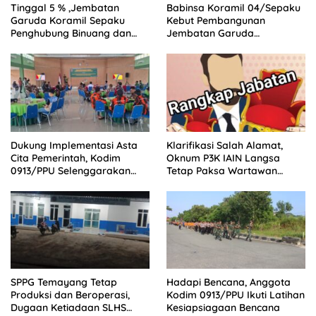
Tinggal 5 % ,Jembatan
Babinsa Koramil 04/Sepaku
Garuda Koramil Sepaku
Kebut Pembangunan
Penghubung Binuang dan
Jembatan Garuda
Pemaluan Clear
Penghubung Dua Desa
Dukung Implementasi Asta
Klarifikasi Salah Alamat,
Cita Pemerintah, Kodim
Oknum P3K IAIN Langsa
0913/PPU Selenggarakan
Tetap Paksa Wartawan
Pembinaan Idiologi Pancasila
Naikkan Pemberitaan
SPPG Temayang Tetap
Hadapi Bencana, Anggota
Produksi dan Beroperasi,
Kodim 0913/PPU Ikuti Latihan
Dugaan Ketiadaan SLHS
Kesiapsiagaan Bencana