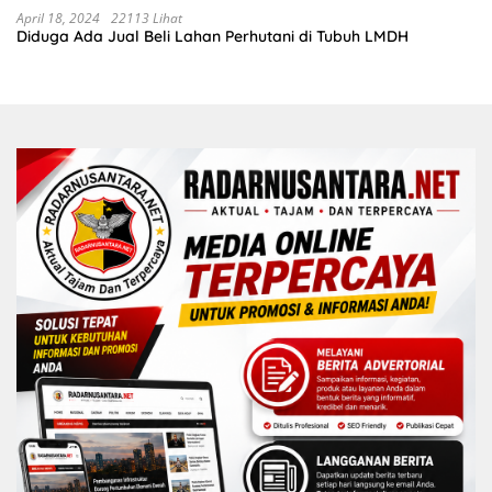
sudah selesai di tahun 2023
April 18, 2024
22113 Lihat
Diduga Ada Jual Beli Lahan Perhutani di Tubuh LMDH