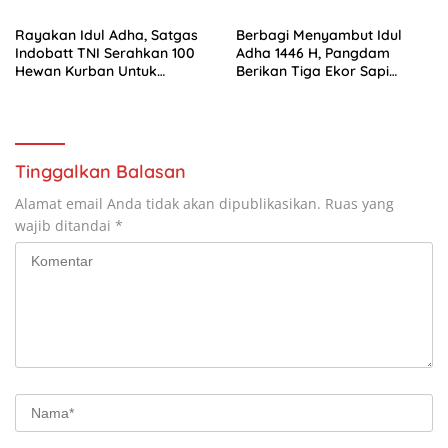
Aman dan Damai
untuk Masyarakat Papua
Barat Daya
Rayakan Idul Adha, Satgas
Berbagi Menyambut Idul
Indobatt TNI Serahkan 100
Adha 1446 H, Pangdam
Hewan Kurban Untuk
Berikan Tiga Ekor Sapi
Masyarakat Lebanon
Qurban di Masjid Istiqlal
Selatan
Kodam XVIII/Kasuari
Tinggalkan Balasan
Alamat email Anda tidak akan dipublikasikan.
Ruas yang
wajib ditandai
*