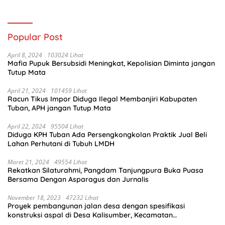
Mencuat
Popular Post
April 8, 2024
103024 Lihat
Mafia Pupuk Bersubsidi Meningkat, Kepolisian Diminta jangan
Tutup Mata
April 21, 2024
101459 Lihat
Racun Tikus Impor Diduga Ilegal Membanjiri Kabupaten
Tuban, APH jangan Tutup Mata
April 22, 2024
95504 Lihat
Diduga KPH Tuban Ada Persengkongkolan Praktik Jual Beli
Lahan Perhutani di Tubuh LMDH
Maret 21, 2024
49554 Lihat
Rekatkan Silaturahmi, Pangdam Tanjungpura Buka Puasa
Bersama Dengan Asparagus dan Jurnalis
November 18, 2023
47232 Lihat
Proyek pembangunan jalan desa dengan spesifikasi
konstruksi aspal di Desa Kalisumber, Kecamatan
Tambakrejo, Kabupaten Bojonegoro.Progres pekerjaanya