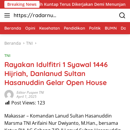
Langsung
erah Putih Kuntap Terus Dikerjakan Demi Menunjang Kesejahte
Breaking News
ke
https://radarnus
konten
antara.net
Beranda
Opini
Kesehatan
Pendidikan
Politik
BUMN
Dae
Beranda
TNI
TNI
Rayakan Idulfitri 1 Syawal 1446
Hijriah, Danlanud Sultan
Hasanuddin Gelar Open House
Editor Puspen TNI
April 1, 2025
Post Views:
123
Makassar – Komandan Lanud Sultan Hasanuddin
Marsma TNI Arifaini Nur Dwiyanto, M.Han., bersama