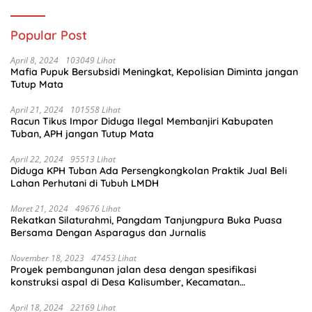
Popular Post
April 8, 2024
103049 Lihat
Mafia Pupuk Bersubsidi Meningkat, Kepolisian Diminta jangan
Tutup Mata
April 21, 2024
101558 Lihat
Racun Tikus Impor Diduga Ilegal Membanjiri Kabupaten
Tuban, APH jangan Tutup Mata
April 22, 2024
95513 Lihat
Diduga KPH Tuban Ada Persengkongkolan Praktik Jual Beli
Lahan Perhutani di Tubuh LMDH
Maret 21, 2024
49676 Lihat
Rekatkan Silaturahmi, Pangdam Tanjungpura Buka Puasa
Bersama Dengan Asparagus dan Jurnalis
November 18, 2023
47453 Lihat
Proyek pembangunan jalan desa dengan spesifikasi
konstruksi aspal di Desa Kalisumber, Kecamatan
Tambakrejo, Kabupaten Bojonegoro.Progres pekerjaanya
sudah selesai di tahun 2023
April 18, 2024
22169 Lihat