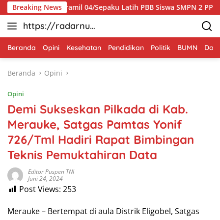
Langsung
binsa Koramil 04/Sepaku Latih PBB Siswa SMPN 2 PPU
Breaking News
J
ke
https://radarnus
konten
antara.net
Beranda
Opini
Kesehatan
Pendidikan
Politik
BUMN
Dae
Beranda
Opini
Opini
Demi Sukseskan Pilkada di Kab.
Merauke, Satgas Pamtas Yonif
726/Tml Hadiri Rapat Bimbingan
Teknis Pemuktahiran Data
Editor Puspen TNI
Juni 24, 2024
Post Views:
253
Merauke – Bertempat di aula Distrik Eligobel, Satgas