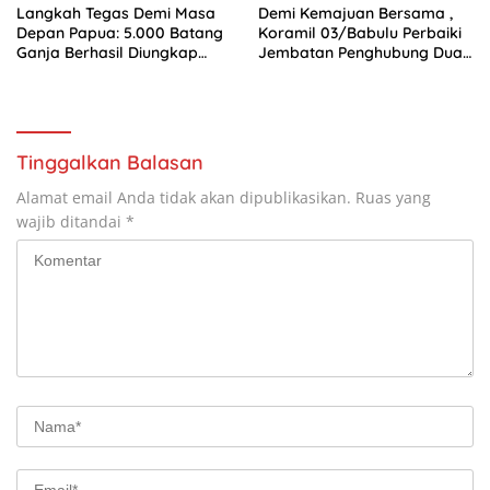
Langkah Tegas Demi Masa
Demi Kemajuan Bersama ,
Depan Papua: 5.000 Batang
Koramil 03/Babulu Perbaiki
Ganja Berhasil Diungkap
Jembatan Penghubung Dua
Koops TNI Habema
Desa
Tinggalkan Balasan
Alamat email Anda tidak akan dipublikasikan.
Ruas yang
wajib ditandai
*