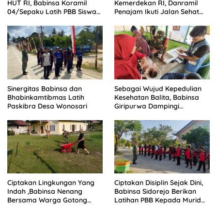
HUT RI, Babinsa Koramil
Kemerdekan RI, Danramil
04/Sepaku Latih PBB Siswa
Penajam Ikuti Jalan Sehat
SMPN 2 PPU
Nipah-Nipah
Sinergitas Babinsa dan
Sebagai Wujud Kepedulian
Bhabinkamtibmas Latih
Kesehatan Balita, Babinsa
Paskibra Desa Wonosari
Giripurwa Dampingi
Kegiatan Posyandu
Ciptakan Lingkungan Yang
Ciptakan Disiplin Sejak Dini,
Indah ,Babinsa Nenang
Babinsa Sidorejo Berikan
Bersama Warga Gotong
Latihan PBB Kepada Murid
Royong
SD 031 Penajam