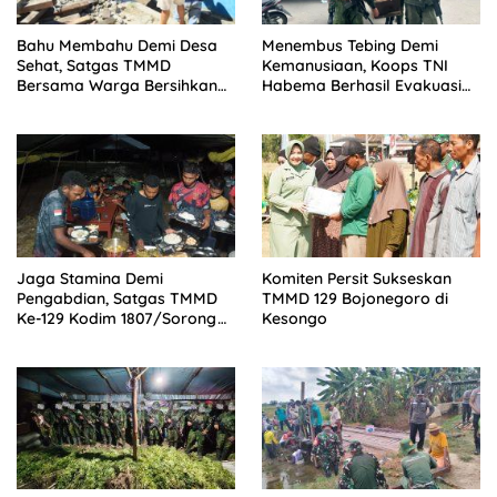
Bahu Membahu Demi Desa
Menembus Tebing Demi
Sehat, Satgas TMMD
Kemanusiaan, Koops TNI
Bersama Warga Bersihkan
Habema Berhasil Evakuasi
Saluran Air
jenazah terakhir, tiga Korban
Penembakan OPM di
Yahukimo
Jaga Stamina Demi
Komiten Persit Sukseskan
Pengabdian, Satgas TMMD
TMMD 129 Bojonegoro di
Ke-129 Kodim 1807/Sorong
Kesongo
Selatan Bagikan Vitamin dan
Santap Malam Bersama
Warga