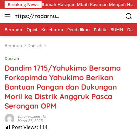
Langsung
s Menyulap Rumah Harapan Mbah Kasiman Menjadi Hunian Layak
Breaking News
ke
https://radarnus
konten
antara.net
Beranda
Opini
Kesehatan
Pendidikan
Politik
BUMN
Dae
Beranda
Daerah
Daerah
Dandim 1715/Yahukimo Bersama
Forkopimda Yahukimo Berikan
Bantuan Pangan dan Dukungan
Moril ke Distrik Anggruk Pasca
Serangan OPM
Editor Puspen TNI
Maret 27, 2025
Post Views:
114