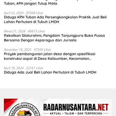
Tuban, APH jangan Tutup Mata
April 22, 2024
95508 Lihat
Diduga KPH Tuban Ada Persengkongkolan Praktik Jual Beli
Lahan Perhutani di Tubuh LMDH
Maret 21, 2024
49673 Lihat
Rekatkan Silaturahmi, Pangdam Tanjungpura Buka Puasa
Bersama Dengan Asparagus dan Jurnalis
November 18, 2023
47399 Lihat
Proyek pembangunan jalan desa dengan spesifikasi
konstruksi aspal di Desa Kalisumber, Kecamatan
Tambakrejo, Kabupaten Bojonegoro.Progres pekerjaanya
sudah selesai di tahun 2023
April 18, 2024
22161 Lihat
Diduga Ada Jual Beli Lahan Perhutani di Tubuh LMDH