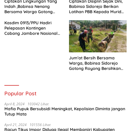
Ciptakan Lingkungan Yang
Ciptakan Disiplin Sejak Dini,
Indah ,Babinsa Nenang
Babinsa Sidorejo Berikan
Bersama Warga Gotong
Latihan PBB Kepada Murid
Royong
SD 031 Penajam
Kasdim 0913/PPU Hadiri
Pelepasan Kontingen
Cabang Jambore Nasional
(Jamnas) XII Tahun 2026
Jum’at Bersih Bersama
Warga, Babinsa Sidorejo
Gotong Royong Bersihkan
Parit
Popular Post
April 8, 2024
103042 Lihat
Mafia Pupuk Bersubsidi Meningkat, Kepolisian Diminta jangan
Tutup Mata
April 21, 2024
101556 Lihat
Racun Tikus Impor Diduga Ilegal Membanjiri Kabupaten