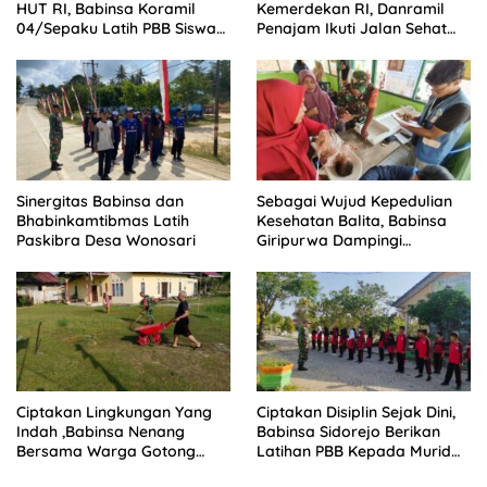
HUT RI, Babinsa Koramil
Kemerdekan RI, Danramil
04/Sepaku Latih PBB Siswa
Penajam Ikuti Jalan Sehat
SMPN 2 PPU
Nipah-Nipah
Sinergitas Babinsa dan
Sebagai Wujud Kepedulian
Bhabinkamtibmas Latih
Kesehatan Balita, Babinsa
Paskibra Desa Wonosari
Giripurwa Dampingi
Kegiatan Posyandu
Ciptakan Lingkungan Yang
Ciptakan Disiplin Sejak Dini,
Indah ,Babinsa Nenang
Babinsa Sidorejo Berikan
Bersama Warga Gotong
Latihan PBB Kepada Murid
Royong
SD 031 Penajam