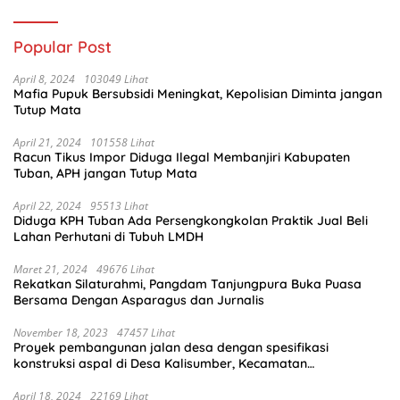
Popular Post
April 8, 2024
103049 Lihat
Mafia Pupuk Bersubsidi Meningkat, Kepolisian Diminta jangan
Tutup Mata
April 21, 2024
101558 Lihat
Racun Tikus Impor Diduga Ilegal Membanjiri Kabupaten
Tuban, APH jangan Tutup Mata
April 22, 2024
95513 Lihat
Diduga KPH Tuban Ada Persengkongkolan Praktik Jual Beli
Lahan Perhutani di Tubuh LMDH
Maret 21, 2024
49676 Lihat
Rekatkan Silaturahmi, Pangdam Tanjungpura Buka Puasa
Bersama Dengan Asparagus dan Jurnalis
November 18, 2023
47457 Lihat
Proyek pembangunan jalan desa dengan spesifikasi
konstruksi aspal di Desa Kalisumber, Kecamatan
Tambakrejo, Kabupaten Bojonegoro.Progres pekerjaanya
sudah selesai di tahun 2023
April 18, 2024
22169 Lihat