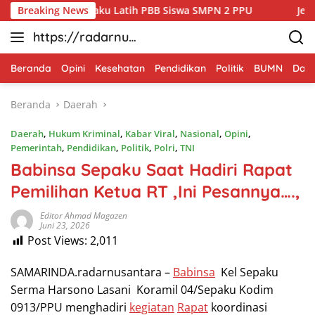
Langsung
l 04/Sepaku Latih PBB Siswa SMPN 2 PPU
Breaking News
Jelang HUT ke
ke
https://radarnus
konten
antara.net
Beranda
Opini
Kesehatan
Pendidikan
Politik
BUMN
Dae
Beranda
Daerah
Daerah
,
Hukum Kriminal
,
Kabar Viral
,
Nasional
,
Opini
,
Pemerintah
,
Pendidikan
,
Politik
,
Polri
,
TNI
Babinsa Sepaku Saat Hadiri Rapat
Pemilihan Ketua RT ,Ini Pesannya….,
Editor Ahmad Magazen
Juni 23, 2026
Post Views:
2,011
SAMARINDA.radarnusantara –
Babinsa
Kel Sepaku
Serma Harsono Lasani Koramil 04/Sepaku Kodim
0913/PPU menghadiri
kegiatan
Rapat
koordinasi