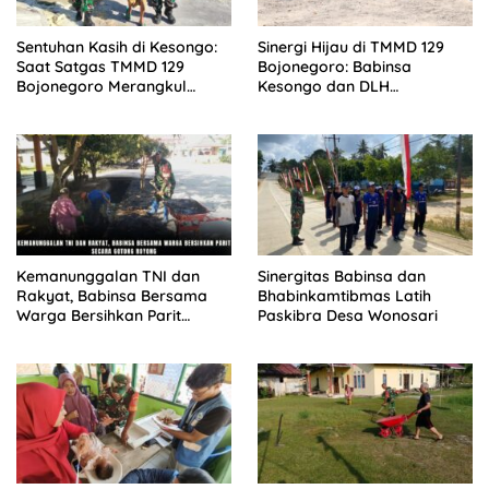
Sentuhan Kasih di Kesongo:
Sinergi Hijau di TMMD 129
Saat Satgas TMMD 129
Bojonegoro: Babinsa
Bojonegoro Merangkul
Kesongo dan DLH
Mbah Kasidah Menatap
‘Keroyokan’ Buat Lubang
Rumah Baru Anak Tercinta
Tanam Pohon untuk Jaga
Tanggul Sungai
Kemanunggalan TNI dan
Sinergitas Babinsa dan
Rakyat, Babinsa Bersama
Bhabinkamtibmas Latih
Warga Bersihkan Parit
Paskibra Desa Wonosari
Secara Gotong Royong