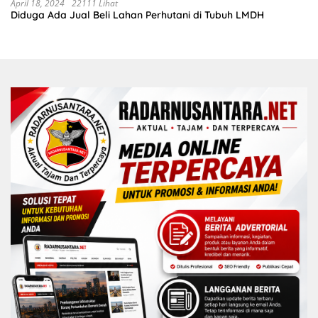
sudah selesai di tahun 2023
April 18, 2024
22111 Lihat
Diduga Ada Jual Beli Lahan Perhutani di Tubuh LMDH