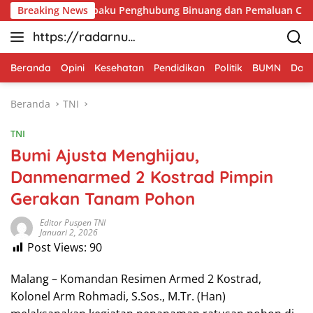
Langsung
a Koramil Sepaku Penghubung Binuang dan Pemaluan Clear
Breaking News
ke
https://radarnus
konten
antara.net
Beranda
Opini
Kesehatan
Pendidikan
Politik
BUMN
Dae
Beranda
TNI
TNI
Bumi Ajusta Menghijau,
Danmenarmed 2 Kostrad Pimpin
Gerakan Tanam Pohon
Editor Puspen TNI
Januari 2, 2026
Post Views:
90
Malang – Komandan Resimen Armed 2 Kostrad,
Kolonel Arm Rohmadi, S.Sos., M.Tr. (Han)