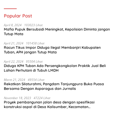
Popular Post
April 8, 2024
103023 Lihat
Mafia Pupuk Bersubsidi Meningkat, Kepolisian Diminta jangan
Tutup Mata
April 21, 2024
101458 Lihat
Racun Tikus Impor Diduga Ilegal Membanjiri Kabupaten
Tuban, APH jangan Tutup Mata
April 22, 2024
95504 Lihat
Diduga KPH Tuban Ada Persengkongkolan Praktik Jual Beli
Lahan Perhutani di Tubuh LMDH
Maret 21, 2024
49554 Lihat
Rekatkan Silaturahmi, Pangdam Tanjungpura Buka Puasa
Bersama Dengan Asparagus dan Jurnalis
November 18, 2023
47224 Lihat
Proyek pembangunan jalan desa dengan spesifikasi
konstruksi aspal di Desa Kalisumber, Kecamatan
Tambakrejo, Kabupaten Bojonegoro.Progres pekerjaanya