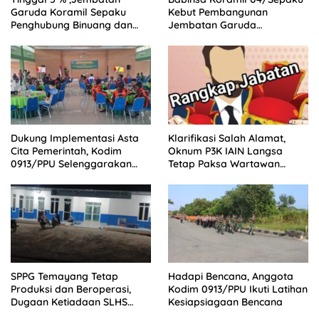
Garuda Koramil Sepaku
Kebut Pembangunan
Penghubung Binuang dan
Jembatan Garuda
Pemaluan Clear
Penghubung Dua Desa
Dukung Implementasi Asta
Klarifikasi Salah Alamat,
Cita Pemerintah, Kodim
Oknum P3K IAIN Langsa
0913/PPU Selenggarakan
Tetap Paksa Wartawan
Pembinaan Idiologi Pancasila
Naikkan Pemberitaan
SPPG Temayang Tetap
Hadapi Bencana, Anggota
Produksi dan Beroperasi,
Kodim 0913/PPU Ikuti Latihan
Dugaan Ketiadaan SLHS
Kesiapsiagaan Bencana
Mencuat