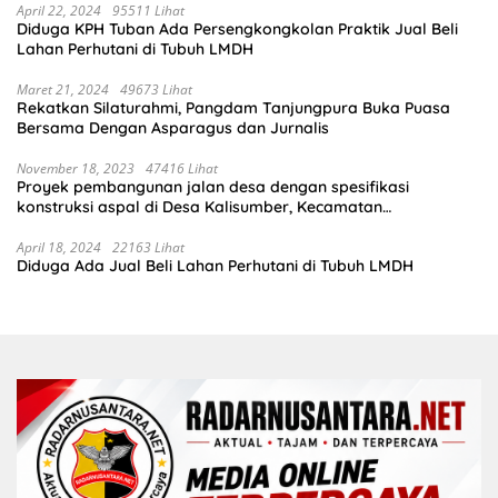
April 22, 2024
95511 Lihat
Diduga KPH Tuban Ada Persengkongkolan Praktik Jual Beli
Lahan Perhutani di Tubuh LMDH
Maret 21, 2024
49673 Lihat
Rekatkan Silaturahmi, Pangdam Tanjungpura Buka Puasa
Bersama Dengan Asparagus dan Jurnalis
November 18, 2023
47416 Lihat
Proyek pembangunan jalan desa dengan spesifikasi
konstruksi aspal di Desa Kalisumber, Kecamatan
Tambakrejo, Kabupaten Bojonegoro.Progres pekerjaanya
sudah selesai di tahun 2023
April 18, 2024
22163 Lihat
Diduga Ada Jual Beli Lahan Perhutani di Tubuh LMDH