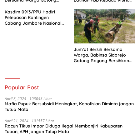
Royong
SD 031 Penajam
Kasdim 0913/PPU Hadiri
Pelepasan Kontingen
Cabang Jambore Nasional
(Jamnas) XII Tahun 2026
Jum’at Bersih Bersama
Warga, Babinsa Sidorejo
Gotong Royong Bersihkan
Parit
Popular Post
April 8, 2024
103043 Lihat
Mafia Pupuk Bersubsidi Meningkat, Kepolisian Diminta jangan
Tutup Mata
April 21, 2024
101557 Lihat
Racun Tikus Impor Diduga Ilegal Membanjiri Kabupaten
Tuban, APH jangan Tutup Mata