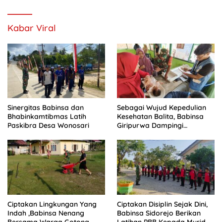
Kabar Viral
Sinergitas Babinsa dan
Sebagai Wujud Kepedulian
Bhabinkamtibmas Latih
Kesehatan Balita, Babinsa
Paskibra Desa Wonosari
Giripurwa Dampingi
Kegiatan Posyandu
Ciptakan Lingkungan Yang
Ciptakan Disiplin Sejak Dini,
Indah ,Babinsa Nenang
Babinsa Sidorejo Berikan
Bersama Warga Gotong
Latihan PBB Kepada Murid