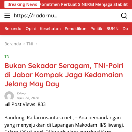
Langsung
Tegaskan Komitmen Perkuat SINERGI Menjaga Stabilitas Nasiona
Breaking News
ke
https://radarnus
konten
antara.net
Beranda
Opini
Kesehatan
Pendidikan
Politik
BUMN
Dae
Beranda
TNI
TNI
Bukan Sekadar Seragam, TNI-Polri
di Jabar Kompak Jaga Kedamaian
Jelang May Day
Editor
April 28, 2026
Post Views:
833
Bandung, Radarnusantara.net , – Ada pemandangan
yang menyejukkan di Lapangan Makodam III/Siliwangi,