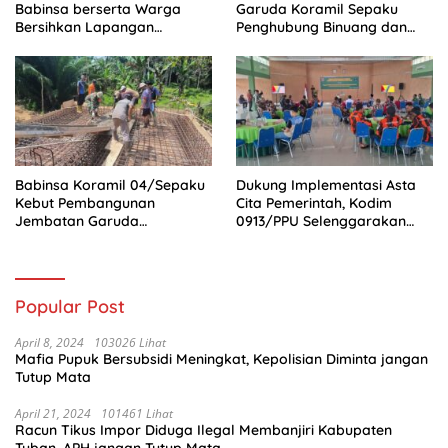
Babinsa berserta Warga
Garuda Koramil Sepaku
Bersihkan Lapangan
Penghubung Binuang dan
Rajawali
Pemaluan Clear
Babinsa Koramil 04/Sepaku
Dukung Implementasi Asta
Kebut Pembangunan
Cita Pemerintah, Kodim
Jembatan Garuda
0913/PPU Selenggarakan
Penghubung Dua Desa
Pembinaan Idiologi Pancasila
Popular Post
April 8, 2024
103026 Lihat
Mafia Pupuk Bersubsidi Meningkat, Kepolisian Diminta jangan
Tutup Mata
April 21, 2024
101461 Lihat
Racun Tikus Impor Diduga Ilegal Membanjiri Kabupaten
Tuban, APH jangan Tutup Mata