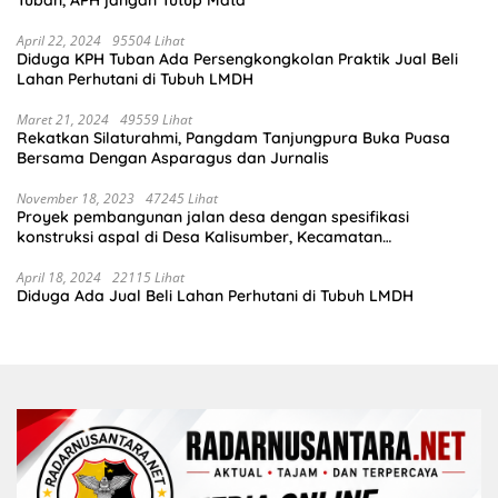
April 22, 2024
95504 Lihat
Diduga KPH Tuban Ada Persengkongkolan Praktik Jual Beli
Lahan Perhutani di Tubuh LMDH
Maret 21, 2024
49559 Lihat
Rekatkan Silaturahmi, Pangdam Tanjungpura Buka Puasa
Bersama Dengan Asparagus dan Jurnalis
November 18, 2023
47245 Lihat
Proyek pembangunan jalan desa dengan spesifikasi
konstruksi aspal di Desa Kalisumber, Kecamatan
Tambakrejo, Kabupaten Bojonegoro.Progres pekerjaanya
sudah selesai di tahun 2023
April 18, 2024
22115 Lihat
Diduga Ada Jual Beli Lahan Perhutani di Tubuh LMDH