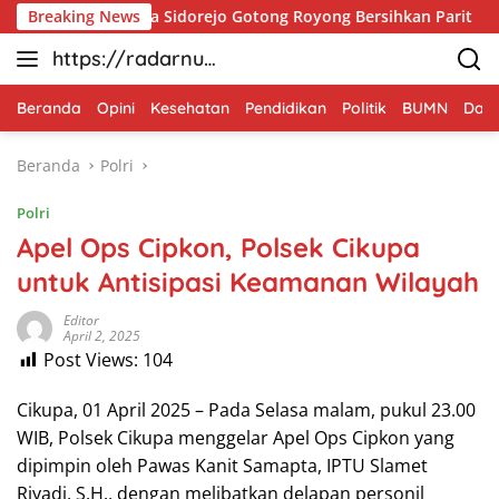
Langsung
arga, Babinsa Sidorejo Gotong Royong Bersihkan Parit
Breaking News
B
ke
https://radarnus
konten
antara.net
Beranda
Opini
Kesehatan
Pendidikan
Politik
BUMN
Dae
Beranda
Polri
Polri
Apel Ops Cipkon, Polsek Cikupa
untuk Antisipasi Keamanan Wilayah
Editor
April 2, 2025
Post Views:
104
Cikupa, 01 April 2025 – Pada Selasa malam, pukul 23.00
WIB, Polsek Cikupa menggelar Apel Ops Cipkon yang
dipimpin oleh Pawas Kanit Samapta, IPTU Slamet
Riyadi, S.H., dengan melibatkan delapan personil