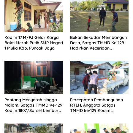
Kodim 1714/PJ Gelar Karya
Bukan Sekadar Membangun
Bakti Merah Putih SMP Negeri
Desa, Satgas TMMD Ke-129
1 Mulia Kab. Puncak Jaya
Hadirkan Keceriaan
Bersama Anak-Anak
Kampung Sesor
Pantang Menyerah hingga
Percepatan Pembangunan
Malam, Satgas TMMD Ke-129
RTLH, Anggota Satgas
Kodim 1807/Sorsel Lembur
TMMD ke-129 Kodim
Finishing Rumah Type 36
1505/Tidore Turunkan
untuk Warga Kampung
Material Semen
Sesor