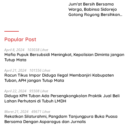
Jum’at Bersih Bersama
Warga, Babinsa Sidorejo
Gotong Royong Bersihkan
Parit
Popular Post
April 8, 2024
103038 Lihat
Mafia Pupuk Bersubsidi Meningkat, Kepolisian Diminta jangan
Tutup Mata
April 21, 2024
101556 Lihat
Racun Tikus Impor Diduga Ilegal Membanjiri Kabupaten
Tuban, APH jangan Tutup Mata
April 22, 2024
95508 Lihat
Diduga KPH Tuban Ada Persengkongkolan Praktik Jual Beli
Lahan Perhutani di Tubuh LMDH
Maret 21, 2024
49671 Lihat
Rekatkan Silaturahmi, Pangdam Tanjungpura Buka Puasa
Bersama Dengan Asparagus dan Jurnalis