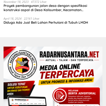
November 18, 2023
47372 Lihat
Proyek pembangunan jalan desa dengan spesifikasi
konstruksi aspal di Desa Kalisumber, Kecamatan
Tambakrejo, Kabupaten Bojonegoro.Progres pekerjaanya
sudah selesai di tahun 2023
April 18, 2024
22161 Lihat
Diduga Ada Jual Beli Lahan Perhutani di Tubuh LMDH