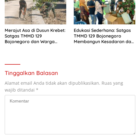
Merajut Asa di Dusun Krebet:
Edukasi Sederhana: Satgas
Satgas TMMD 129
TMMD 129 Bojonegoro
Bojonegoro dan Warga
Membangun Kesadaran dan
Kompak Perkuat Drainase
Karakter Peduli Lingkungan
di Kesongo
Tinggalkan Balasan
Alamat email Anda tidak akan dipublikasikan.
Ruas yang
wajib ditandai
*