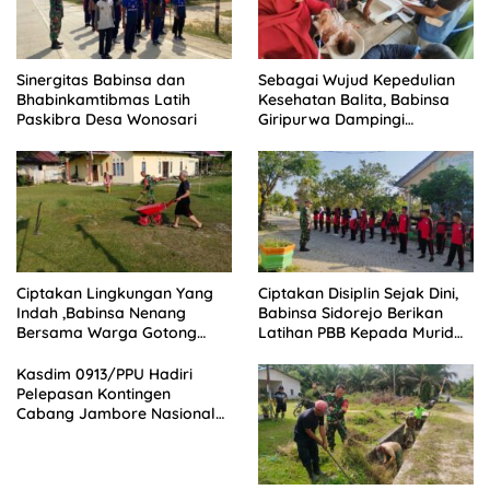
Sinergitas Babinsa dan
Sebagai Wujud Kepedulian
Bhabinkamtibmas Latih
Kesehatan Balita, Babinsa
Paskibra Desa Wonosari
Giripurwa Dampingi
Kegiatan Posyandu
Ciptakan Lingkungan Yang
Ciptakan Disiplin Sejak Dini,
Indah ,Babinsa Nenang
Babinsa Sidorejo Berikan
Bersama Warga Gotong
Latihan PBB Kepada Murid
Royong
SD 031 Penajam
Kasdim 0913/PPU Hadiri
Pelepasan Kontingen
Cabang Jambore Nasional
(Jamnas) XII Tahun 2026