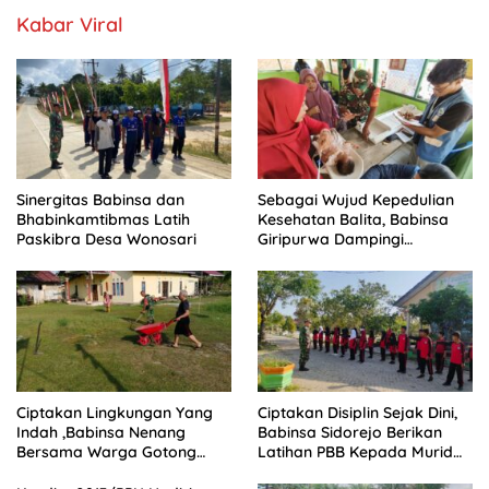
Kabar Viral
Sinergitas Babinsa dan
Sebagai Wujud Kepedulian
Bhabinkamtibmas Latih
Kesehatan Balita, Babinsa
Paskibra Desa Wonosari
Giripurwa Dampingi
Kegiatan Posyandu
Ciptakan Lingkungan Yang
Ciptakan Disiplin Sejak Dini,
Indah ,Babinsa Nenang
Babinsa Sidorejo Berikan
Bersama Warga Gotong
Latihan PBB Kepada Murid
Royong
SD 031 Penajam