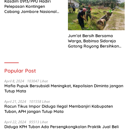
Kasdim 0913/PPU Hadiri
Pelepasan Kontingen
Cabang Jambore Nasional
(Jamnas) XII Tahun 2026
Jum’at Bersih Bersama
Warga, Babinsa Sidorejo
Gotong Royong Bersihkan
Parit
Popular Post
April 8, 2024
103047 Lihat
Mafia Pupuk Bersubsidi Meningkat, Kepolisian Diminta jangan
Tutup Mata
April 21, 2024
101558 Lihat
Racun Tikus Impor Diduga Ilegal Membanjiri Kabupaten
Tuban, APH jangan Tutup Mata
April 22, 2024
95513 Lihat
Diduga KPH Tuban Ada Persengkongkolan Praktik Jual Beli