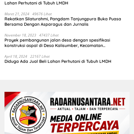
Lahan Perhutani di Tubuh LMDH
Maret 21, 2024
49676 Lihat
Rekatkan Silaturahmi, Pangdam Tanjungpura Buka Puasa
Bersama Dengan Asparagus dan Jurnalis
November 18, 2023
47437 Lihat
Proyek pembangunan jalan desa dengan spesifikasi
konstruksi aspal di Desa Kalisumber, Kecamatan
Tambakrejo, Kabupaten Bojonegoro.Progres pekerjaanya
sudah selesai di tahun 2023
April 18, 2024
22167 Lihat
Diduga Ada Jual Beli Lahan Perhutani di Tubuh LMDH