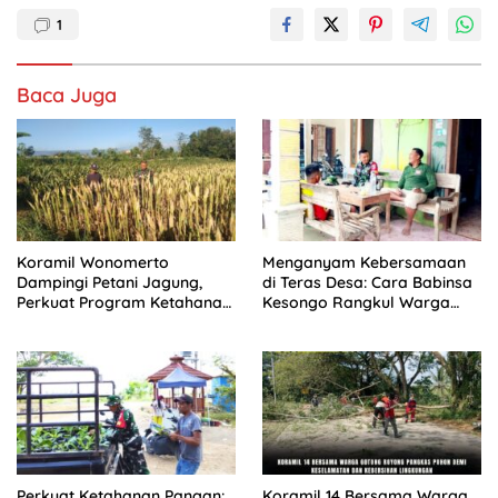
1
Baca Juga
Koramil Wonomerto
Menganyam Kebersamaan
Dampingi Petani Jagung,
di Teras Desa: Cara Babinsa
Perkuat Program Ketahanan
Kesongo Rangkul Warga
Pangan Nasional
Sukseskan TMMD 129
Bojonegoro
Perkuat Ketahanan Pangan:
Koramil 14 Bersama Warga