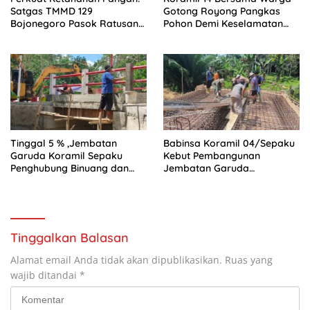
Satgas TMMD 129
Gotong Royong Pangkas
Bojonegoro Pasok Ratusan
Pohon Demi Keselamatan
Bibit Sayuran untuk Warga
dan Kebersihan Lingkungan
Kesongo
Tinggal 5 % ,Jembatan
Babinsa Koramil 04/Sepaku
Garuda Koramil Sepaku
Kebut Pembangunan
Penghubung Binuang dan
Jembatan Garuda
Pemaluan Clear
Penghubung Dua Desa
Tinggalkan Balasan
Alamat email Anda tidak akan dipublikasikan.
Ruas yang
wajib ditandai
*