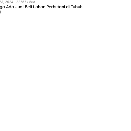
negoro.Progres pekerjaanya sudah selesai
 18, 2024
22167 Lihat
ga Ada Jual Beli Lahan Perhutani di Tubuh
ahun 2023
H