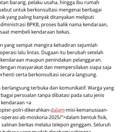
tan barang, pelaku usaha, hingga ibu rumah
ebut untuk berkonsultasi mengenai berbagai
ik yang paling banyak ditanyakan meliputi
dministrasi BPKB, proses balik nama kendaraan,
 saat membeli kendaraan bekas.
lan yang sempat mengira kehadiran sejumlah
operasi lalu lintas. Dugaan itu berubah setelah
n kendaraan maupun penindakan pelanggaran.
dengan masyarakat dan mempersilakan siapa saja
henti serta berkonsultasi secara langsung.
 berlangsung terbuka dan komunikatif. Warga yang
agai persoalan tanpa dibatasi pada satu jenis
 kendaraan <a
opter-polri-dikerahkan-
dalam
-misi-kemanusiaan-
-operasi-ab-moskona-2025/”>dalam bentuk fisik,
salinan berkas melalui telepon genggam. Seluruh
an bahasa yang mudah dipahami sehingga