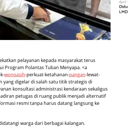
Bojo
April
Didu
di t
LMD
katkan pelayanan kepada masyarakat terus
alui Program Polantas Tuban Menyapa. <a
k-
wonoasih
-perkuat-ketahanan-
pangan
-lewat-
ang digelar di salah satu titik strategis di
anan konsultasi administrasi kendaraan sekaligus
adiran petugas di ruang publik menjadi alternatif
ormasi resmi tanpa harus datang langsung ke
 didatangi warga dari berbagai kalangan.