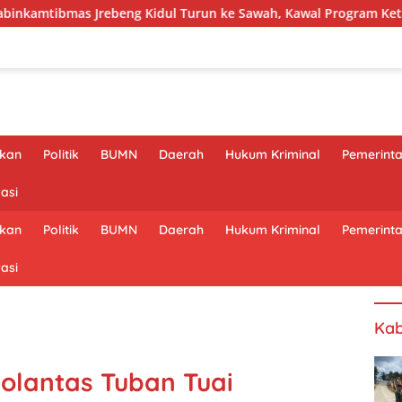
 Kidul Turun ke Sawah, Kawal Program Ketahanan Pangan
ikan
Politik
BUMN
Daerah
Hukum Kriminal
Pemerint
asi
ikan
Politik
BUMN
Daerah
Hukum Kriminal
Pemerint
asi
Kab
olantas Tuban Tuai