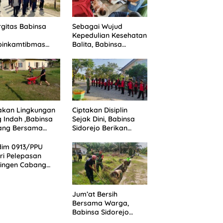
rgitas Babinsa
Sebagai Wujud
Kepedulian Kesehatan
binkamtibmas
Balita, Babinsa
h Paskibra Desa
Giripurwa Dampingi
osari
Kegiatan Posyandu
akan Lingkungan
Ciptakan Disiplin
 Indah ,Babinsa
Sejak Dini, Babinsa
ang Bersama
Sidorejo Berikan
ga Gotong
Latihan PBB Kepada
ong
Murid SD 031 Penajam
dim 0913/PPU
ri Pelepasan
tingen Cabang
bore Nasional
nas) XII Tahun
6
Jum’at Bersih
Bersama Warga,
Babinsa Sidorejo
Gotong Royong