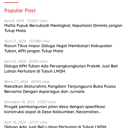
Popular Post
April 8, 2024
103031 Lihat
Mafia Pupuk Bersubsidi Meningkat, Kepolisian Diminta jangan
Tutup Mata
April 21, 2024
101488 Lihat
Racun Tikus Impor Diduga Ilegal Membanjiri Kabupaten
Tuban, APH jangan Tutup Mata
April 22, 2024
95505 Lihat
Diduga KPH Tuban Ada Persengkongkolan Praktik Jual Beli
Lahan Perhutani di Tubuh LMDH
Maret 21, 2024
49594 Lihat
Rekatkan Silaturahmi, Pangdam Tanjungpura Buka Puasa
Bersama Dengan Asparagus dan Jurnalis
November 18, 2023
47287 Lihat
Proyek pembangunan jalan desa dengan spesifikasi
konstruksi aspal di Desa Kalisumber, Kecamatan
Tambakrejo, Kabupaten Bojonegoro.Progres pekerjaanya
sudah selesai di tahun 2023
April 18, 2024
22131 Lihat
Diduga Ada Jual Beli Lahan Perhutani di Tubuh LMDH