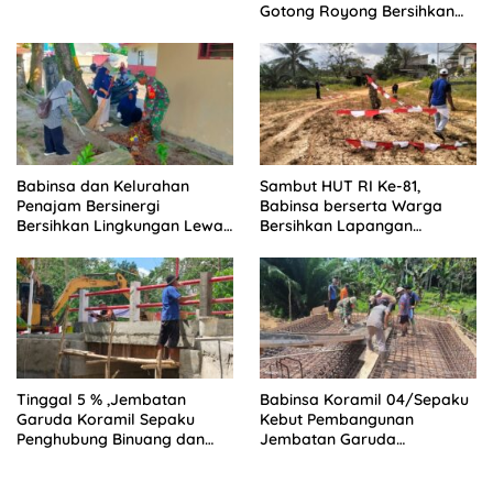
Gotong Royong Bersihkan
Parit
Babinsa dan Kelurahan
Sambut HUT RI Ke-81,
Penajam Bersinergi
Babinsa berserta Warga
Bersihkan Lingkungan Lewat
Bersihkan Lapangan
Gotong Royong
Rajawali
Tinggal 5 % ,Jembatan
Babinsa Koramil 04/Sepaku
Garuda Koramil Sepaku
Kebut Pembangunan
Penghubung Binuang dan
Jembatan Garuda
Pemaluan Clear
Penghubung Dua Desa