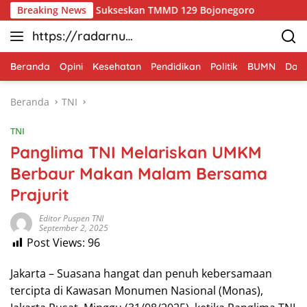
Langsung
ngkul Warga Sukseskan TMMD 129 Bojonegoro
Breaking News
Merajut A
ke
https://radarnus
konten
antara.net
Beranda
Opini
Kesehatan
Pendidikan
Politik
BUMN
Dae
Beranda
TNI
TNI
Panglima TNI Melariskan UMKM
Berbaur Makan Malam Bersama
Prajurit
Editor Puspen TNI
September 2, 2025
Post Views:
96
Jakarta – Suasana hangat dan penuh kebersamaan
tercipta di Kawasan Monumen Nasional (Monas),