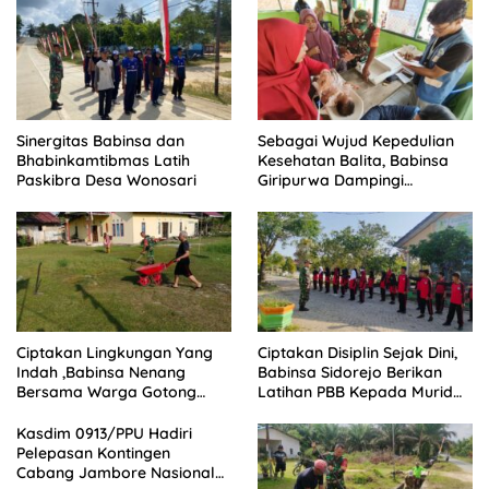
Sinergitas Babinsa dan
Sebagai Wujud Kepedulian
Bhabinkamtibmas Latih
Kesehatan Balita, Babinsa
Paskibra Desa Wonosari
Giripurwa Dampingi
Kegiatan Posyandu
Ciptakan Lingkungan Yang
Ciptakan Disiplin Sejak Dini,
Indah ,Babinsa Nenang
Babinsa Sidorejo Berikan
Bersama Warga Gotong
Latihan PBB Kepada Murid
Royong
SD 031 Penajam
Kasdim 0913/PPU Hadiri
Pelepasan Kontingen
Cabang Jambore Nasional