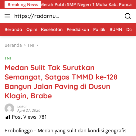
Langsung
Karya Bakti Merah Putih SMP Negeri 1 Mulia Kab. Puncak Jaya
Breaking News
ke
https://radarnus
konten
antara.net
Beranda
Opini
Kesehatan
Pendidikan
Politik
BUMN
Dae
Beranda
TNI
TNI
Medan Sulit Tak Surutkan
Semangat, Satgas TMMD ke-128
Bangun Jalan Paving di Dusun
Klagin, Brabe
Editor
April 27, 2026
Post Views:
781
Probolinggo – Medan yang sulit dan kondisi geografis