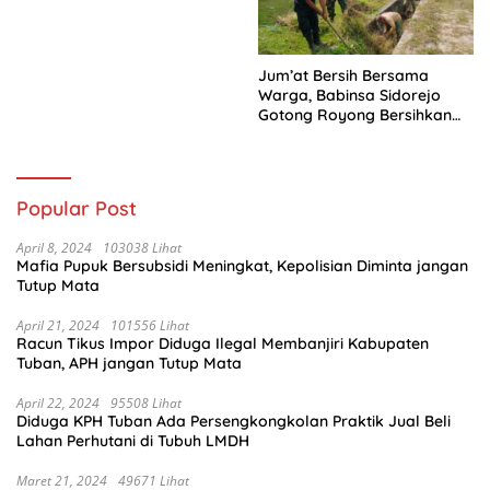
(Jamnas) XII Tahun 2026
Jum’at Bersih Bersama
Warga, Babinsa Sidorejo
Gotong Royong Bersihkan
Parit
Popular Post
April 8, 2024
103038 Lihat
Mafia Pupuk Bersubsidi Meningkat, Kepolisian Diminta jangan
Tutup Mata
April 21, 2024
101556 Lihat
Racun Tikus Impor Diduga Ilegal Membanjiri Kabupaten
Tuban, APH jangan Tutup Mata
April 22, 2024
95508 Lihat
Diduga KPH Tuban Ada Persengkongkolan Praktik Jual Beli
Lahan Perhutani di Tubuh LMDH
Maret 21, 2024
49671 Lihat