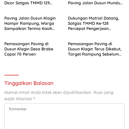
Dicor Satgas TMMD 129
Paving Jalan Dusun Mundu
Bojonegoro
Dibongkar
Paving Jalan Dusun Klagin
Dukungan Matrial Datang,
Hampir Rampung, Warga
Satgas TMMD Ke-128
Sampaikan Terima Kasih
Percepat Pengerjaan
Kepada Satgas
Infrastruktur
Pemasangan Paving di
Pemasangan Paving di
Dusun Klagin Desa Brabe
Dusun Klagin Terus Dikebut,
Capai 70 Persen
Target Rampung Sebelum
Penutupan TMMD Ke-128
Tinggalkan Balasan
Alamat email Anda tidak akan dipublikasikan.
Ruas yang
wajib ditandai
*