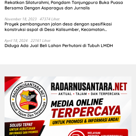
Rekatkan Silaturahmi, Pangdam Tanjungpura Buka Puasa
Bersama Dengan Asparagus dan Jurnalis
November 18, 2023
47374 Lihat
Proyek pembangunan jalan desa dengan spesifikasi
konstruksi aspal di Desa Kalisumber, Kecamatan
Tambakrejo, Kabupaten Bojonegoro.Progres pekerjaanya
sudah selesai di tahun 2023
April 18, 2024
22161 Lihat
Diduga Ada Jual Beli Lahan Perhutani di Tubuh LMDH