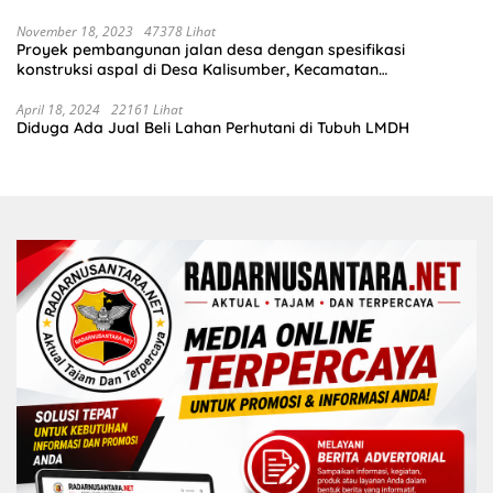
November 18, 2023
47378 Lihat
Proyek pembangunan jalan desa dengan spesifikasi
konstruksi aspal di Desa Kalisumber, Kecamatan
Tambakrejo, Kabupaten Bojonegoro.Progres pekerjaanya
sudah selesai di tahun 2023
April 18, 2024
22161 Lihat
Diduga Ada Jual Beli Lahan Perhutani di Tubuh LMDH