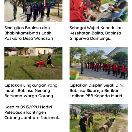
Sinergitas Babinsa dan
Sebagai Wujud Kepedulian
Bhabinkamtibmas Latih
Kesehatan Balita, Babinsa
Paskibra Desa Wonosari
Giripurwa Dampingi
Kegiatan Posyandu
Ciptakan Lingkungan Yang
Ciptakan Disiplin Sejak Dini,
Indah ,Babinsa Nenang
Babinsa Sidorejo Berikan
Bersama Warga Gotong
Latihan PBB Kepada Murid
Royong
SD 031 Penajam
Kasdim 0913/PPU Hadiri
Pelepasan Kontingen
Cabang Jambore Nasional
(Jamnas) XII Tahun 2026