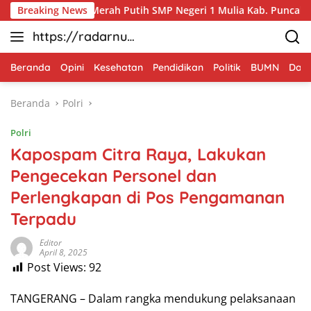
Langsung
Karya Bakti Merah Putih SMP Negeri 1 Mulia Kab. Puncak Jaya
Breaking News
ke
https://radarnus
konten
antara.net
Beranda
Opini
Kesehatan
Pendidikan
Politik
BUMN
Dae
Beranda
Polri
Polri
Kapospam Citra Raya, Lakukan
Pengecekan Personel dan
Perlengkapan di Pos Pengamanan
Terpadu
Editor
April 8, 2025
Post Views:
92
TANGERANG – Dalam rangka mendukung pelaksanaan