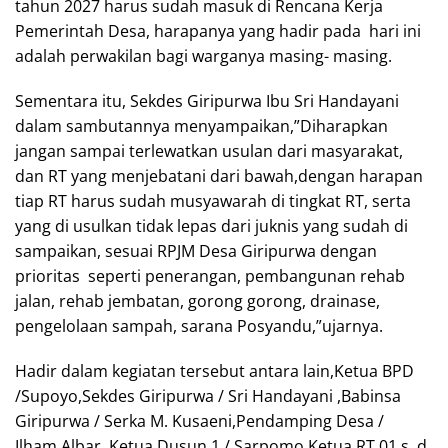
tahun 2027 harus sudah masuk di Rencana Kerja
Pemerintah Desa, harapanya yang hadir pada hari ini
adalah perwakilan bagi warganya masing- masing.
Sementara itu, Sekdes Giripurwa Ibu Sri Handayani
dalam sambutannya menyampaikan,”Diharapkan
jangan sampai terlewatkan usulan dari masyarakat,
dan RT yang menjebatani dari bawah,dengan harapan
tiap RT harus sudah musyawarah di tingkat RT, serta
yang di usulkan tidak lepas dari juknis yang sudah di
sampaikan, sesuai RPJM Desa Giripurwa dengan
prioritas seperti penerangan, pembangunan rehab
jalan, rehab jembatan, gorong gorong, drainase,
pengelolaan sampah, sarana Posyandu,”ujarnya.
Hadir dalam kegiatan tersebut antara lain,Ketua BPD
/Supoyo,Sekdes Giripurwa / Sri Handayani ,Babinsa
Giripurwa / Serka M. Kusaeni,Pendamping Desa /
Ilham Albar ,Ketua Dusun 1 / Sarpomo,Ketua RT 01 s. d