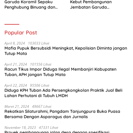
Garuda Koramil Sepaku
Kebut Pembangunan
Penghubung Binuang dan
Jembatan Garuda
Pemaluan Clear
Penghubung Dua Desa
Popular Post
April 8, 2024
103033 Lihat
Mafia Pupuk Bersubsidi Meningkat, Kepolisian Diminta jangan
Tutup Mata
April 21, 2024
101556 Lihat
Racun Tikus Impor Diduga Ilegal Membanjiri Kabupaten
Tuban, APH jangan Tutup Mata
April 22, 2024
95506 Lihat
Diduga KPH Tuban Ada Persengkongkolan Praktik Jual Beli
Lahan Perhutani di Tubuh LMDH
Maret 21, 2024
49667 Lihat
Rekatkan Silaturahmi, Pangdam Tanjungpura Buka Puasa
Bersama Dengan Asparagus dan Jurnalis
November 18, 2023
47331 Lihat
Proyek pembangunan jalan desa dengan spesifikasi