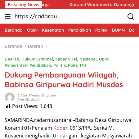
Langsung
dukasi Warga
Breaking News
Koramil Wonomerto Dampingi Petani Jagun
ke
https://radarnus
konten
antara.net
Beranda
Opini
Kesehatan
Pendidikan
Politik
BUMN
Dae
Beranda
Daerah
Daerah
,
Hukum Kriminal
,
Kabar Viral
,
Nasional
,
Opini
,
Pemerintah
,
Pendidikan
,
Politik
,
Polri
,
TNI
Dukung Pembangunan Wilayah,
Babinsa Giripurwa Hadiri Musdes
Editor Ahmad Magazen
Juni 30, 2026
Post Views:
1,648
SAMARINDA.radarnusantara –Babinsa Desa Giripurwa
Koramil 01/Penajam
Kodim
0913/PPU Serka M.
Kusaeni menghadiri Undangan kegiatan Musyawarah