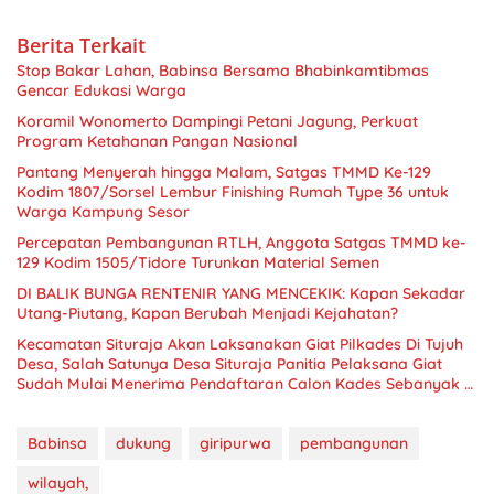
Berita Terkait
Stop Bakar Lahan, Babinsa Bersama Bhabinkamtibmas
Gencar Edukasi Warga
Koramil Wonomerto Dampingi Petani Jagung, Perkuat
Program Ketahanan Pangan Nasional
Pantang Menyerah hingga Malam, Satgas TMMD Ke-129
Kodim 1807/Sorsel Lembur Finishing Rumah Type 36 untuk
Warga Kampung Sesor
Percepatan Pembangunan RTLH, Anggota Satgas TMMD ke-
129 Kodim 1505/Tidore Turunkan Material Semen
DI BALIK BUNGA RENTENIR YANG MENCEKIK: Kapan Sekadar
Utang-Piutang, Kapan Berubah Menjadi Kejahatan?
Kecamatan Situraja Akan Laksanakan Giat Pilkades Di Tujuh
Desa, Salah Satunya Desa Situraja Panitia Pelaksana Giat
Sudah Mulai Menerima Pendaftaran Calon Kades Sebanyak 4
Calon Kades Situraja Siap Tarung
Babinsa
dukung
giripurwa
pembangunan
wilayah,