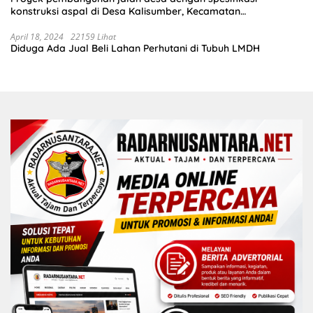
konstruksi aspal di Desa Kalisumber, Kecamatan
Tambakrejo, Kabupaten Bojonegoro.Progres pekerjaanya
sudah selesai di tahun 2023
April 18, 2024
22159 Lihat
Diduga Ada Jual Beli Lahan Perhutani di Tubuh LMDH