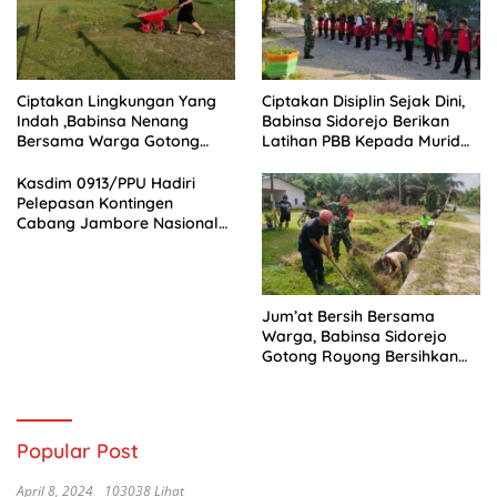
Ciptakan Lingkungan Yang
Ciptakan Disiplin Sejak Dini,
Indah ,Babinsa Nenang
Babinsa Sidorejo Berikan
Bersama Warga Gotong
Latihan PBB Kepada Murid
Royong
SD 031 Penajam
Kasdim 0913/PPU Hadiri
Pelepasan Kontingen
Cabang Jambore Nasional
(Jamnas) XII Tahun 2026
Jum’at Bersih Bersama
Warga, Babinsa Sidorejo
Gotong Royong Bersihkan
Parit
Popular Post
April 8, 2024
103038 Lihat