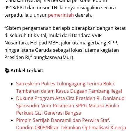
Mahakam (ONM) IKN bersama personel Kodim
0913/PPU dan unsur TNI lainnya disiagakan secara
terpadu, lalu unsur
pemerintah
daerah.
“Sistem pengamanan berlapis diterapkan dengan ketat
di seluruh titik vital, mulai dari Bandara VVIP
Nusantara, Helipad MBH, jalur utama gerbang KIPP,
hingga Istana Garuda sebagai lokasi utama kegiatan
Presiden RI,” pungkasnya.(Mur)
📚 Artikel Terkait:
Satreskrim Polres Tulungagung Terima Bukti
Tambahan dalam Kasus Dugaan Tambang Ilegal
Dukung Program Asta Cita Presiden RI, Danlanud
Sjamsudin Noor Resmikan SPPG Maluka Baulin
Perkuat Gizi Generasi Bangsa
Pimpin Sertijab Danramil dan Perwira Staf,
Dandim 0808/Blitar Tekankan Optimalisasi Kinerja