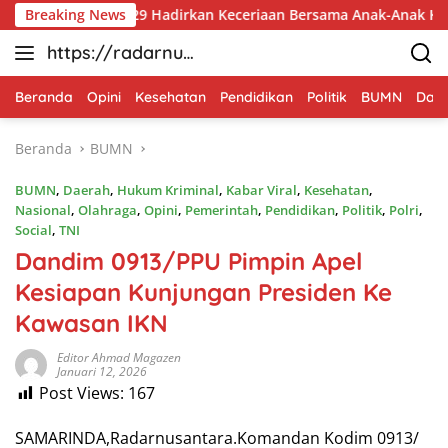
Langsung
MMD Ke-129 Hadirkan Keceriaan Bersama Anak-Anak Kampung Se
Breaking News
ke
https://radarnus
konten
antara.net
Beranda
Opini
Kesehatan
Pendidikan
Politik
BUMN
Dae
Beranda
BUMN
BUMN
,
Daerah
,
Hukum Kriminal
,
Kabar Viral
,
Kesehatan
,
Nasional
,
Olahraga
,
Opini
,
Pemerintah
,
Pendidikan
,
Politik
,
Polri
,
Social
,
TNI
Dandim 0913/PPU Pimpin Apel
Kesiapan Kunjungan Presiden Ke
Kawasan IKN
Editor Ahmad Magazen
Januari 12, 2026
Post Views:
167
SAMARINDA,Radarnusantara.Komandan Kodim 0913/