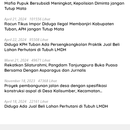
Mafia Pupuk Bersubsidi Meningkat, Kepolisian Diminta jangan
Tutup Mata
April 21, 2024
101556 Lihat
Racun Tikus Impor Diduga Ilegal Membanjiri Kabupaten
Tuban, APH jangan Tutup Mata
April 22, 2024
95508 Lihat
Diduga KPH Tuban Ada Persengkongkolan Praktik Jual Beli
Lahan Perhutani di Tubuh LMDH
Maret 21, 2024
49671 Lihat
Rekatkan Silaturahmi, Pangdam Tanjungpura Buka Puasa
Bersama Dengan Asparagus dan Jurnalis
November 18, 2023
47368 Lihat
Proyek pembangunan jalan desa dengan spesifikasi
konstruksi aspal di Desa Kalisumber, Kecamatan
Tambakrejo, Kabupaten Bojonegoro.Progres pekerjaanya
sudah selesai di tahun 2023
April 18, 2024
22161 Lihat
Diduga Ada Jual Beli Lahan Perhutani di Tubuh LMDH