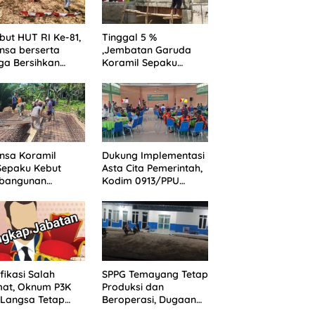
ut HUT RI Ke-81,
Tinggal 5 %
nsa berserta
,Jembatan Garuda
ga Bersihkan
Koramil Sepaku
angan Rajawali
Penghubung Binuang
dan Pemaluan Clear
nsa Koramil
Dukung Implementasi
Sepaku Kebut
Asta Cita Pemerintah,
bangunan
Kodim 0913/PPU
batan Garuda
Selenggarakan
ghubung Dua
Pembinaan Idiologi
a
Pancasila
ifikasi Salah
SPPG Temayang Tetap
mat, Oknum P3K
Produksi dan
 Langsa Tetap
Beroperasi, Dugaan
sa Wartawan
Ketiadaan SLHS