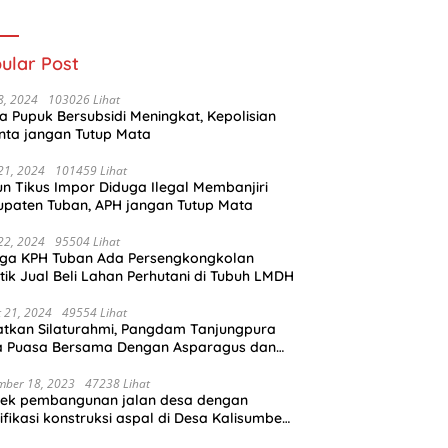
kan Pemberitaan
Mencuat
ular Post
 8, 2024
103026 Lihat
a Pupuk Bersubsidi Meningkat, Kepolisian
nta jangan Tutup Mata
 21, 2024
101459 Lihat
n Tikus Impor Diduga Ilegal Membanjiri
paten Tuban, APH jangan Tutup Mata
 22, 2024
95504 Lihat
uga KPH Tuban Ada Persengkongkolan
tik Jual Beli Lahan Perhutani di Tubuh LMDH
 21, 2024
49554 Lihat
tkan Silaturahmi, Pangdam Tanjungpura
a Puasa Bersama Dengan Asparagus dan
alis
mber 18, 2023
47238 Lihat
yek pembangunan jalan desa dengan
ifikasi konstruksi aspal di Desa Kalisumber,
amatan Tambakrejo, Kabupaten