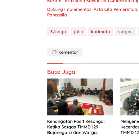
Koramil Kraksaan Kawal Dan Amankan Rap
Dukung Implementasi Asta Cita Pemerintah
Pancasila
6/naga
jalin
karimata
satgas
Komentar
Baca Juga
Kehangatan Pos 1 Kesongo:
Menyema
Ketika Satgas TMMD 129
Kecerdas
Bojonegoro dan Warga
TMMD 12
Menyatu Tanpa Sekat
Membuka