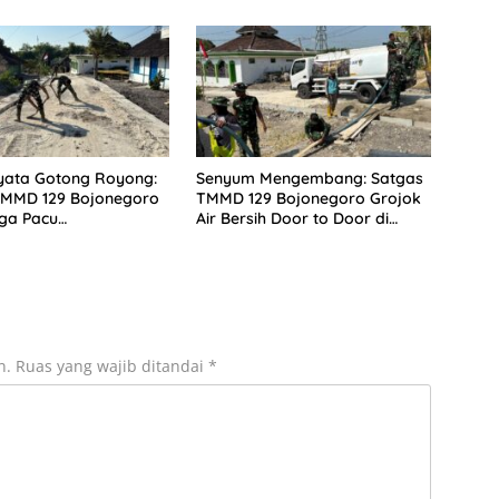
ak Kesongo
yata Gotong Royong:
Senyum Mengembang: Satgas
TMMD 129 Bojonegoro
TMMD 129 Bojonegoro Grojok
ga Pacu
Air Bersih Door to Door di
unan Drainase demi
Kesongo
n Jalan Desa
n.
Ruas yang wajib ditandai
*