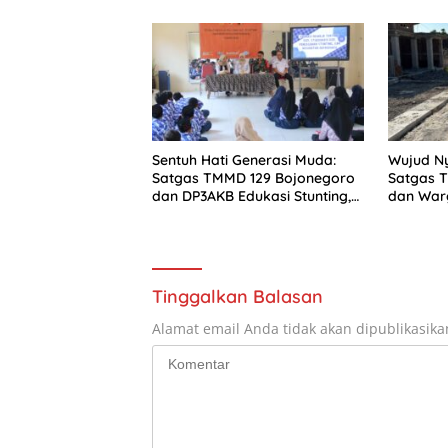
Anak-An
Sentuh Hati Generasi Muda:
Wujud N
Satgas TMMD 129 Bojonegoro
Satgas 
dan DP3AKB Edukasi Stunting,
dan War
serta Kesehatan Reproduksi di
Pembang
Kesongo
Keaweta
Tinggalkan Balasan
Alamat email Anda tidak akan dipublikasika