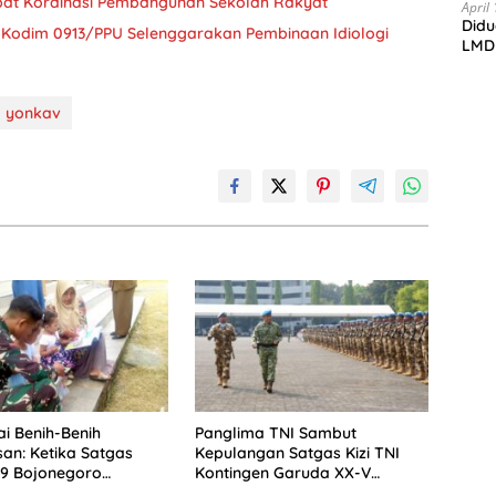
at Kordinasi Pembangunan Sekolah Rakyat
Bojo
April
Didu
di t
, Kodim 0913/PPU Selenggarakan Pembinaan Idiologi
LMD
yonkav
i Benih-Benih
Panglima TNI Sambut
an: Ketika Satgas
Kepulangan Satgas Kizi TNI
9 Bojonegoro
Kontingen Garuda XX-V
 ‘Jendela Dunia’
MONUSCO