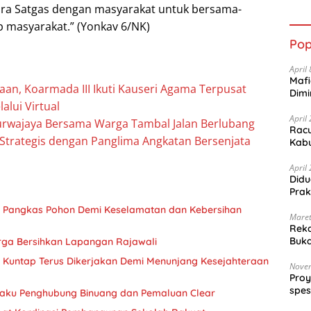
tara Satgas dengan masyarakat untuk bersama-
Naik
 masyarakat.” (Yonkav 6/NK)
Pop
April
Mafi
an, Koarmada III Ikuti Kauseri Agama Terpusat
Dimi
alui Virtual
April
rwajaya Bersama Warga Tambal Jalan Berlubang
Racu
 Strategis dengan Panglima Angkatan Bersenjata
Kabu
April
Did
Prak
 Pangkas Pohon Demi Keselamatan dan Kebersihan
Maret
Reka
Buk
rga Bersihkan Lapangan Rajawali
Jurn
Kuntap Terus Dikerjakan Demi Menunjang Kesejahteraan
Nove
Pro
spes
mil Sepaku Penghubung Binuang dan Pemaluan Clear
Kec