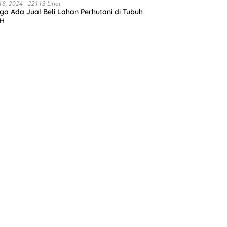
negoro.Progres pekerjaanya sudah selesai
 18, 2024
22113 Lihat
ga Ada Jual Beli Lahan Perhutani di Tubuh
ahun 2023
H