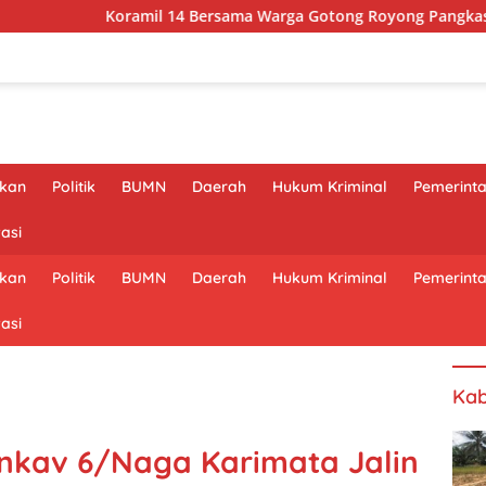
Koramil 14 Bersama Warga Gotong Royong Pangkas Pohon Demi
ikan
Politik
BUMN
Daerah
Hukum Kriminal
Pemerint
asi
ikan
Politik
BUMN
Daerah
Hukum Kriminal
Pemerint
asi
Kab
onkav 6/Naga Karimata Jalin