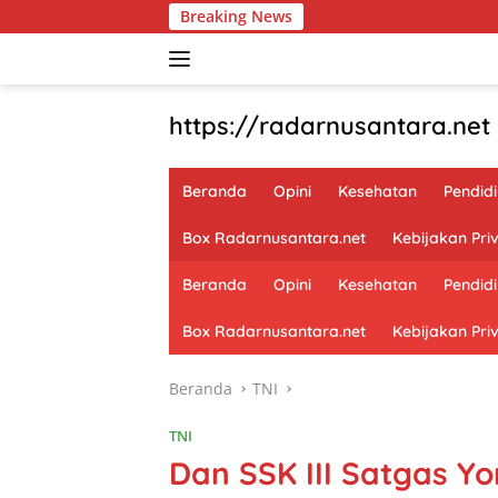
Langsung
Breaking News
ke
konten
https://radarnusantara.net
Beranda
Opini
Kesehatan
Pendid
Box Radarnusantara.net
Kebijakan Priv
Beranda
Opini
Kesehatan
Pendid
Box Radarnusantara.net
Kebijakan Priv
Beranda
TNI
TNI
Dan SSK III Satgas Y