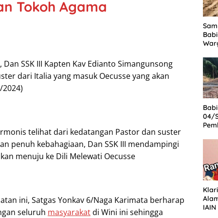
an Tokoh Agama
Samb
Babi
War
Lap
, Dan SSK III Kapten Kav Edianto Simangunsong
uster dari Italia yang masuk Oecusse yang akan
4/2024)
Babi
04/
Pem
monis telihat dari kedatangan Pastor dan suster
Jem
Pen
an penuh kebahagiaan, Dan SSK III mendampingi
Des
kan menuju ke Dili Melewati Oecusse
Klar
Ala
iatan ini, Satgas Yonkav 6/Naga Karimata berharap
IAIN
engan seluruh
masyarakat
di Wini ini sehingga
Pak