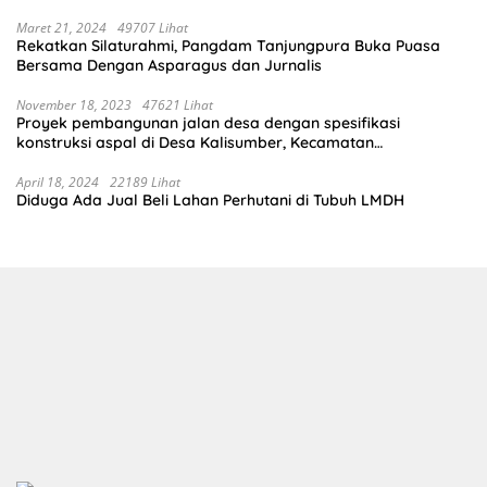
Maret 21, 2024
49707 Lihat
Rekatkan Silaturahmi, Pangdam Tanjungpura Buka Puasa
Bersama Dengan Asparagus dan Jurnalis
November 18, 2023
47621 Lihat
Proyek pembangunan jalan desa dengan spesifikasi
konstruksi aspal di Desa Kalisumber, Kecamatan
Tambakrejo, Kabupaten Bojonegoro.Progres pekerjaanya
sudah selesai di tahun 2023
April 18, 2024
22189 Lihat
Diduga Ada Jual Beli Lahan Perhutani di Tubuh LMDH