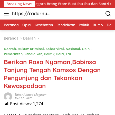
Langsung
D 129 Bojonegoro Brang Etan: Buat Ibu-Ibu dan Santri Cilik Ber
Breaking News
ke
https://radarnus
konten
antara.net
Beranda
Opini
Kesehatan
Pendidikan
Politik
BUMN
Dae
Beranda
Daerah
Daerah
,
Hukum Kriminal
,
Kabar Viral
,
Nasional
,
Opini
,
Pemerintah
,
Pendidikan
,
Politik
,
Polri
,
TNI
Berikan Rasa Nyaman,Babinsa
Tanjung Tengah Komsos Dengan
Pengunjung dan Tekankan
Kewaspadaan
Editor Ahmad Magazen
Mei 17, 2026
Post Views:
1,274