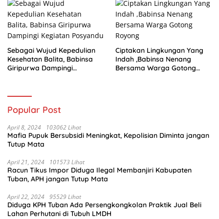
Sebagai Wujud Kepedulian
Ciptakan Lingkungan Yang
Kesehatan Balita, Babinsa
Indah ,Babinsa Nenang
Giripurwa Dampingi
Bersama Warga Gotong
Kegiatan Posyandu
Royong
Popular Post
April 8, 2024
103062 Lihat
Mafia Pupuk Bersubsidi Meningkat, Kepolisian Diminta jangan
Tutup Mata
April 21, 2024
101573 Lihat
Racun Tikus Impor Diduga Ilegal Membanjiri Kabupaten
Tuban, APH jangan Tutup Mata
April 22, 2024
95529 Lihat
Diduga KPH Tuban Ada Persengkongkolan Praktik Jual Beli
Lahan Perhutani di Tubuh LMDH