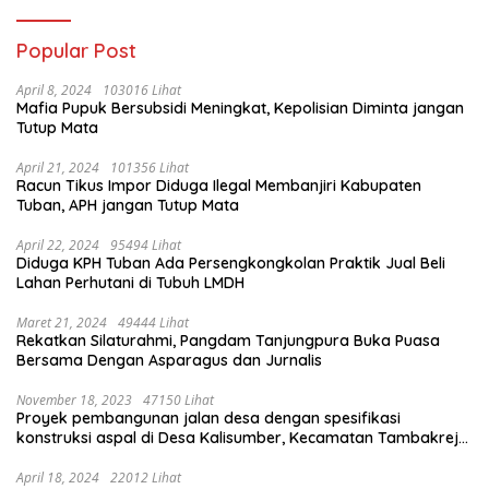
Popular Post
April 8, 2024
103016 Lihat
Mafia Pupuk Bersubsidi Meningkat, Kepolisian Diminta jangan
Tutup Mata
April 21, 2024
101356 Lihat
Racun Tikus Impor Diduga Ilegal Membanjiri Kabupaten
Tuban, APH jangan Tutup Mata
April 22, 2024
95494 Lihat
Diduga KPH Tuban Ada Persengkongkolan Praktik Jual Beli
Lahan Perhutani di Tubuh LMDH
Maret 21, 2024
49444 Lihat
Rekatkan Silaturahmi, Pangdam Tanjungpura Buka Puasa
Bersama Dengan Asparagus dan Jurnalis
November 18, 2023
47150 Lihat
Proyek pembangunan jalan desa dengan spesifikasi
konstruksi aspal di Desa Kalisumber, Kecamatan Tambakrejo,
Kabupaten Bojonegoro.Progres pekerjaanya sudah selesai di
tahun 2023
April 18, 2024
22012 Lihat