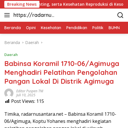
Langsung
kasi Stunting, serta Kesehatan Reproduksi di Kesongo
Breaking News
ke
https://radarnus
konten
antara.net
Beranda
Opini
Kesehatan
Pendidikan
Politik
BUMN
D
Beranda
Daerah
Daerah
Babinsa Koramil 1710-06/Agimuga
Menghadiri Pelatihan Pengolahan
Pangan Lokal Di Distrik Agimuga
Editor Puspen TNI
Juli 10, 2025
Post Views:
115
Timika, radarnusantara.net – Babinsa Koramil 1710-
06/Agimuga, Koptu Yohanes menghadiri kegiatan