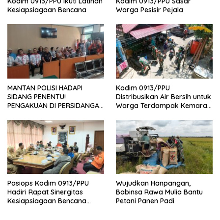
Kodim 0913/PPU Ikuti Latihan
Kodim 0913/PPU Sasar
Kesiapsiagaan Bencana
Warga Pesisir Pejala
MANTAN POLISI HADAPI
Kodim 0913/PPU
SIDANG PENENTU!
Distribusikan Air Bersih untuk
PENGAKUAN DI PERSIDANGAN
Warga Terdampak Kemarau
DAN PENUNDAAN TUNTUTAN
di Penajam
JADI PERHATIAN NASIONAL
Pasiops Kodim 0913/PPU
Wujudkan Hanpangan,
Hadiri Rapat Sinergitas
Babinsa Rawa Mulia Bantu
Kesiapsiagaan Bencana
Petani Panen Padi
Tentang