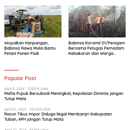
di Penajam
Tentang
Wujudkan Hanpangan,
Babinsa Koramil 01/Penajam
Babinsa Rawa Mulia Bantu
Bersama Petugas Pemadam
Petani Panen Padi
Kebakaran dan Warga
Berhasil Padamkan Si Jago
Merah
Popular Post
April 8, 2024
103016 Lihat
Mafia Pupuk Bersubsidi Meningkat, Kepolisian Diminta jangan
Tutup Mata
April 21, 2024
101356 Lihat
Racun Tikus Impor Diduga Ilegal Membanjiri Kabupaten
Tuban, APH jangan Tutup Mata
April 22, 2024
95494 Lihat