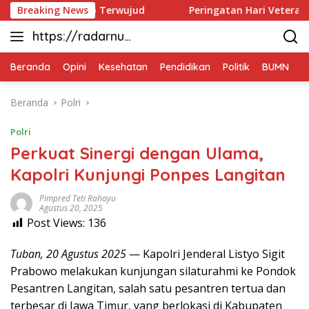
Langsung
 di Kesongo Terwujud
Breaking News
Peringatan Hari Veteran Nasiona
ke
https://radarnus
konten
antara.net
Beranda
Opini
Kesehatan
Pendidikan
Politik
BUMN
D
Beranda
Polri
Polri
Perkuat Sinergi dengan Ulama,
Kapolri Kunjungi Ponpes Langitan
Pimpred Teti Rahayu
Agustus 20, 2025
Post Views:
136
Tuban, 20 Agustus 2025
— Kapolri Jenderal Listyo Sigit
Prabowo melakukan kunjungan silaturahmi ke Pondok
Pesantren Langitan, salah satu pesantren tertua dan
terbesar di Jawa Timur, yang berlokasi di Kabupaten