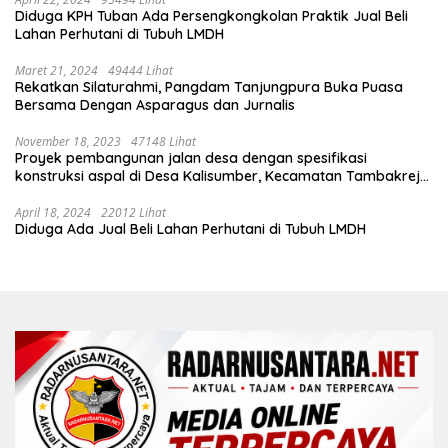
Diduga KPH Tuban Ada Persengkongkolan Praktik Jual Beli
Lahan Perhutani di Tubuh LMDH
Maret 21, 2024
49444 Lihat
Rekatkan Silaturahmi, Pangdam Tanjungpura Buka Puasa
Bersama Dengan Asparagus dan Jurnalis
November 18, 2023
47148 Lihat
Proyek pembangunan jalan desa dengan spesifikasi
konstruksi aspal di Desa Kalisumber, Kecamatan Tambakrejo,
Kabupaten Bojonegoro.Progres pekerjaanya sudah selesai di
tahun 2023
April 18, 2024
22012 Lihat
Diduga Ada Jual Beli Lahan Perhutani di Tubuh LMDH