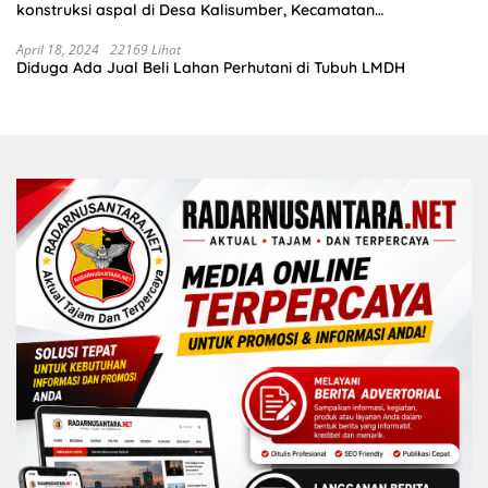
konstruksi aspal di Desa Kalisumber, Kecamatan
Tambakrejo, Kabupaten Bojonegoro.Progres pekerjaanya
sudah selesai di tahun 2023
April 18, 2024
22169 Lihat
Diduga Ada Jual Beli Lahan Perhutani di Tubuh LMDH