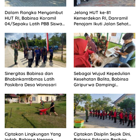
Dalam Rangka Menyambut
Jelang HUT ke-81
HUT RI, Babinsa Koramil
Kemerdekan RI, Danramil
04/Sepaku Latih PBB Siswa
Penajam Ikuti Jalan Sehat
SMPN 2 PPU
Nipah-Nipah
Sinergitas Babinsa dan
Sebagai Wujud Kepedulian
Bhabinkamtibmas Latih
Kesehatan Balita, Babinsa
Paskibra Desa Wonosari
Giripurwa Dampingi
Kegiatan Posyandu
Ciptakan Lingkungan Yang
Ciptakan Disiplin Sejak Dini,
Indah ,Babinsa Nenang
Babinsa Sidorejo Berikan