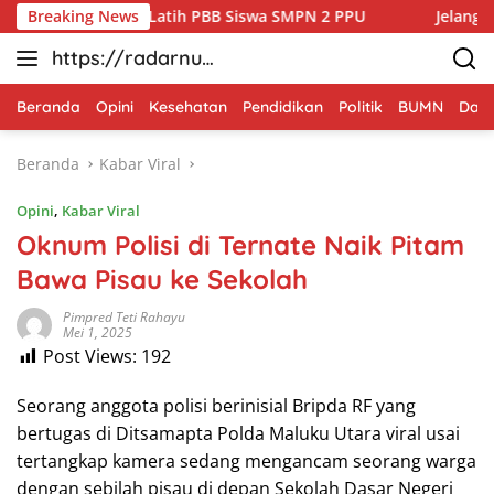
Langsung
 04/Sepaku Latih PBB Siswa SMPN 2 PPU
Breaking News
Jelang HUT ke-8
ke
https://radarnus
konten
antara.net
Beranda
Opini
Kesehatan
Pendidikan
Politik
BUMN
Dae
Beranda
Kabar Viral
Opini
,
Kabar Viral
Oknum Polisi di Ternate Naik Pitam
Bawa Pisau ke Sekolah
Pimpred Teti Rahayu
Mei 1, 2025
Post Views:
192
Seorang anggota polisi berinisial Bripda RF yang
bertugas di Ditsamapta Polda Maluku Utara viral usai
tertangkap kamera sedang mengancam seorang warga
dengan sebilah pisau di depan Sekolah Dasar Negeri