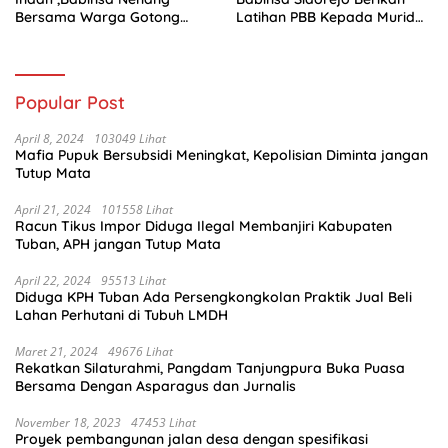
Bersama Warga Gotong
Latihan PBB Kepada Murid
Royong
SD 031 Penajam
Popular Post
April 8, 2024
103049 Lihat
Mafia Pupuk Bersubsidi Meningkat, Kepolisian Diminta jangan
Tutup Mata
April 21, 2024
101558 Lihat
Racun Tikus Impor Diduga Ilegal Membanjiri Kabupaten
Tuban, APH jangan Tutup Mata
April 22, 2024
95513 Lihat
Diduga KPH Tuban Ada Persengkongkolan Praktik Jual Beli
Lahan Perhutani di Tubuh LMDH
Maret 21, 2024
49676 Lihat
Rekatkan Silaturahmi, Pangdam Tanjungpura Buka Puasa
Bersama Dengan Asparagus dan Jurnalis
November 18, 2023
47453 Lihat
Proyek pembangunan jalan desa dengan spesifikasi