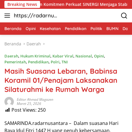
Langsung
m Tegaskan Komitmen Perkuat SINERGI Menjaga Stabilitas Nasio
Breaking News
ke
https://radarnus
konten
antara.net
Beranda
Opini
Kesehatan
Pendidikan
Politik
BUMN
Dae
Beranda
Daerah
Daerah
,
Hukum Kriminal
,
Kabar Viral
,
Nasional
,
Opini
,
Pemerintah
,
Pendidikan
,
Polri
,
TNI
Masih Suasana Lebaran, Babinsa
Koramil 01/Penajam Laksanakan
Silaturahmi ke Rumah Warga
Editor Ahmad Magazen
Maret 25, 2026
Post Views:
250
SAMARINDA.radarnusantara – Dalam suasana Hari
Raya Idul Fitri 1447 H yang penuh kebersamaan,