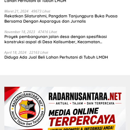
Lahan Perhutani di Tubuh LMDH
Maret 21, 2024
49673 Lihat
Rekatkan Silaturahmi, Pangdam Tanjungpura Buka Puasa
Bersama Dengan Asparagus dan Jurnalis
November 18, 2023
47416 Lihat
Proyek pembangunan jalan desa dengan spesifikasi
konstruksi aspal di Desa Kalisumber, Kecamatan
Tambakrejo, Kabupaten Bojonegoro.Progres pekerjaanya
sudah selesai di tahun 2023
April 18, 2024
22163 Lihat
Diduga Ada Jual Beli Lahan Perhutani di Tubuh LMDH