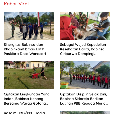
Kabar Viral
Sinergitas Babinsa dan
Sebagai Wujud Kepedulian
Bhabinkamtibmas Latih
Kesehatan Balita, Babinsa
Paskibra Desa Wonosari
Giripurwa Dampingi
Kegiatan Posyandu
Ciptakan Lingkungan Yang
Ciptakan Disiplin Sejak Dini,
Indah ,Babinsa Nenang
Babinsa Sidorejo Berikan
Bersama Warga Gotong
Latihan PBB Kepada Murid
Royong
SD 031 Penajam
Kasdim 0913/PPU Hadiri