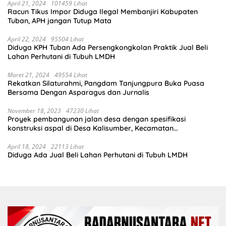
April 21, 2024
101459 Lihat
Racun Tikus Impor Diduga Ilegal Membanjiri Kabupaten
Tuban, APH jangan Tutup Mata
April 22, 2024
95504 Lihat
Diduga KPH Tuban Ada Persengkongkolan Praktik Jual Beli
Lahan Perhutani di Tubuh LMDH
Maret 21, 2024
49554 Lihat
Rekatkan Silaturahmi, Pangdam Tanjungpura Buka Puasa
Bersama Dengan Asparagus dan Jurnalis
November 18, 2023
47230 Lihat
Proyek pembangunan jalan desa dengan spesifikasi
konstruksi aspal di Desa Kalisumber, Kecamatan
Tambakrejo, Kabupaten Bojonegoro.Progres pekerjaanya
sudah selesai di tahun 2023
April 18, 2024
22113 Lihat
Diduga Ada Jual Beli Lahan Perhutani di Tubuh LMDH