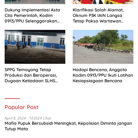
Dukung Implementasi Asta
Klarifikasi Salah Alamat,
Cita Pemerintah, Kodim
Oknum P3K IAIN Langsa
0913/PPU Selenggarakan
Tetap Paksa Wartawan
Pembinaan Idiologi Pancasila
Naikkan Pemberitaan
SPPG Temayang Tetap
Hadapi Bencana, Anggota
Produksi dan Beroperasi,
Kodim 0913/PPU Ikuti Latihan
Dugaan Ketiadaan SLHS
Kesiapsiagaan Bencana
Mencuat
Popular Post
April 8, 2024
103024 Lihat
Mafia Pupuk Bersubsidi Meningkat, Kepolisian Diminta jangan
Tutup Mata