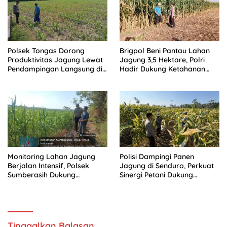
Polsek Tongas Dorong
Brigpol Beni Pantau Lahan
Produktivitas Jagung Lewat
Jagung 3,5 Hektare, Polri
Pendampingan Langsung di
Hadir Dukung Ketahanan
Lapangan
Pangan
Monitoring Lahan Jagung
Polisi Dampingi Panen
Berjalan Intensif, Polsek
Jagung di Senduro, Perkuat
Sumberasih Dukung
Sinergi Petani Dukung
Swasembada Pangan
Ketahanan Pangan Nasional
Tinggalkan Balasan