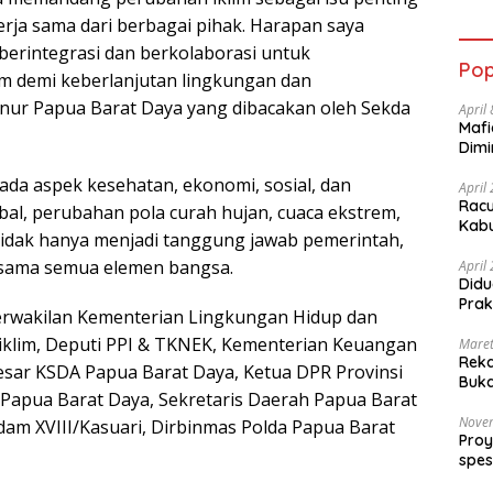
rja sama dari berbagai pihak. Harapan saya
erintegrasi dan berkolaborasi untuk
Pop
m demi keberlanjutan lingkungan dan
rnur Papua Barat Daya yang dibacakan oleh Sekda
April
Mafi
Dimi
da aspek kesehatan, ekonomi, sosial, dan
April
Racu
l, perubahan pola curah hujan, cuaca ekstrem,
Kabu
idak hanya menjadi tanggung jawab pemerintah,
rsama semua elemen bangsa.
April
Didu
Prak
perwakilan Kementerian Lingkungan Hidup dan
iklim, Deputi PPI & TKNEK, Kementerian Keuangan
Maret
Reka
esar KSDA Papua Barat Daya, Ketua DPR Provinsi
Buk
 Papua Barat Daya, Sekretaris Daerah Papua Barat
Jurn
Nove
odam XVIII/Kasuari, Dirbinmas Polda Papua Barat
Pro
spes
Kec