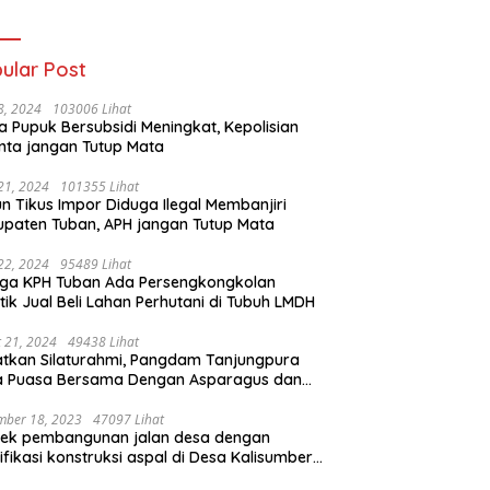
Warga Berhasil
Padamkan Si Jago
Merah
ular Post
 8, 2024
103006 Lihat
a Pupuk Bersubsidi Meningkat, Kepolisian
nta jangan Tutup Mata
 21, 2024
101355 Lihat
n Tikus Impor Diduga Ilegal Membanjiri
paten Tuban, APH jangan Tutup Mata
 22, 2024
95489 Lihat
ga KPH Tuban Ada Persengkongkolan
tik Jual Beli Lahan Perhutani di Tubuh LMDH
 21, 2024
49438 Lihat
tkan Silaturahmi, Pangdam Tanjungpura
a Puasa Bersama Dengan Asparagus dan
alis
mber 18, 2023
47097 Lihat
yek pembangunan jalan desa dengan
ifikasi konstruksi aspal di Desa Kalisumber,
amatan Tambakrejo, Kabupaten