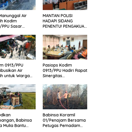
Manunggal Air
MANTAN POLISI
ih Kodim
HADAPI SIDANG
/PPU Sasar
PENENTU! PENGAKUAN
a Pesisir Pejala
DI PERSIDANGAN DAN
PENUNDAAN
TUNTUTAN JADI
PERHATIAN NASIONAL
im 0913/PPU
Pasiops Kodim
ribusikan Air
0913/PPU Hadiri Rapat
ih untuk Warga
Sinergitas
dampak Kemarau
Kesiapsiagaan
enajam
Bencana Tentang
udkan
Babinsa Koramil
pangan, Babinsa
01/Penajam Bersama
 Mulia Bantu
Petugas Pemadam
ni Panen Padi
Kebakaran dan