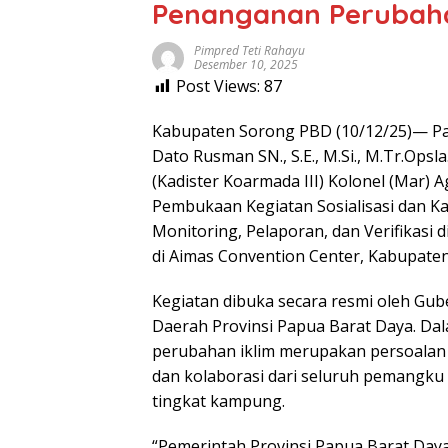
Penanganan Perubahan
Pimpred Teti Rahayu
Desember 10, 2025
Post Views:
87
Kabupaten Sorong PBD (10/12/25)— P
Dato Rusman SN., S.E., M.Si., M.Tr.Opsla
(Kadister Koarmada III) Kolonel (Mar) A
Pembukaan Kegiatan Sosialisasi dan Ka
Monitoring, Pelaporan, dan Verifikasi 
di Aimas Convention Center, Kabupaten
Kegiatan dibuka secara resmi oleh Gub
Daerah Provinsi Papua Barat Daya. Da
perubahan iklim merupakan persoalan
dan kolaborasi dari seluruh pemangku 
tingkat kampung.
“Pemerintah Provinsi Papua Barat Day