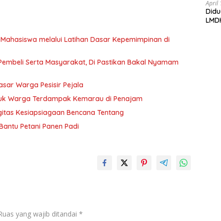
Bojo
April
Didu
di t
LMD
Mahasiswa melalui Latihan Dasar Kepemimpinan di
embeli Serta Masyarakat, Di Pastikan Bakal Nyamam
sar Warga Pesisir Pejala
untuk Warga Terdampak Kemarau di Penajam
gitas Kesiapsiagaan Bencana Tentang
antu Petani Panen Padi
Ruas yang wajib ditandai
*