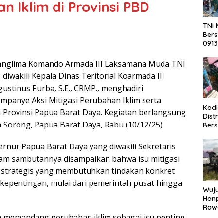
 Iklim di Provinsi PBD
TNI 
Bers
0913
Warg
anglima Komando Armada III Laksamana Muda TNI
. diwakili Kepala Dinas Teritorial Koarmada III
gustinus Purba, S.E., CRMP., menghadiri
mpanye Aksi Mitigasi Perubahan Iklim serta
Kod
di Provinsi Papua Barat Daya. Kegiatan berlangsung
Dist
 Sorong, Papua Barat Daya, Rabu (10/12/25).
Bers
Ter
di P
ernur Papua Barat Daya yang diwakili Sekretaris
lam sambutannya disampaikan bahwa isu mitigasi
 strategis yang membutuhkan tindakan konkret
kepentingan, mulai dari pemerintah pusat hingga
Wuj
Han
Rawa
a memandang perubahan iklim sebagai isu penting
Peta