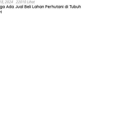
negoro.Progres pekerjaanya sudah selesai
 18, 2024
22010 Lihat
ga Ada Jual Beli Lahan Perhutani di Tubuh
ahun 2023
H