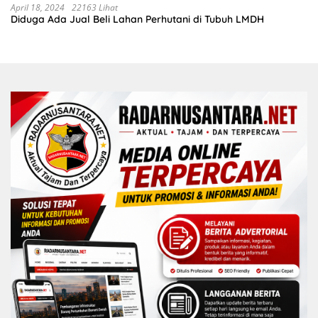
sudah selesai di tahun 2023
April 18, 2024
22163 Lihat
Diduga Ada Jual Beli Lahan Perhutani di Tubuh LMDH