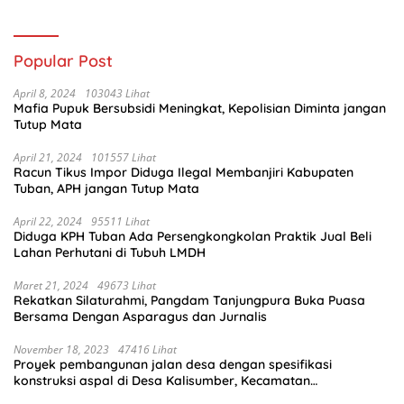
Popular Post
April 8, 2024
103043 Lihat
Mafia Pupuk Bersubsidi Meningkat, Kepolisian Diminta jangan
Tutup Mata
April 21, 2024
101557 Lihat
Racun Tikus Impor Diduga Ilegal Membanjiri Kabupaten
Tuban, APH jangan Tutup Mata
April 22, 2024
95511 Lihat
Diduga KPH Tuban Ada Persengkongkolan Praktik Jual Beli
Lahan Perhutani di Tubuh LMDH
Maret 21, 2024
49673 Lihat
Rekatkan Silaturahmi, Pangdam Tanjungpura Buka Puasa
Bersama Dengan Asparagus dan Jurnalis
November 18, 2023
47416 Lihat
Proyek pembangunan jalan desa dengan spesifikasi
konstruksi aspal di Desa Kalisumber, Kecamatan
Tambakrejo, Kabupaten Bojonegoro.Progres pekerjaanya