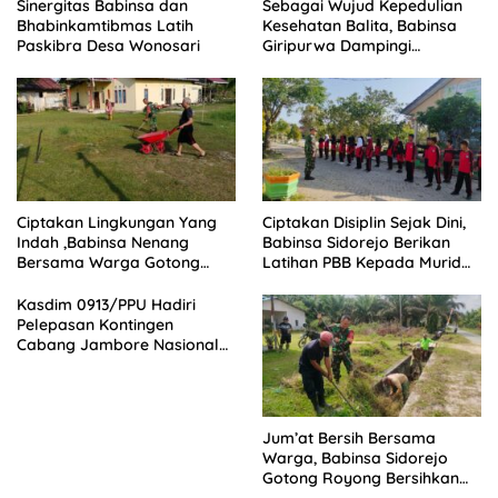
Sinergitas Babinsa dan
Sebagai Wujud Kepedulian
Bhabinkamtibmas Latih
Kesehatan Balita, Babinsa
Paskibra Desa Wonosari
Giripurwa Dampingi
Kegiatan Posyandu
Ciptakan Lingkungan Yang
Ciptakan Disiplin Sejak Dini,
Indah ,Babinsa Nenang
Babinsa Sidorejo Berikan
Bersama Warga Gotong
Latihan PBB Kepada Murid
Royong
SD 031 Penajam
Kasdim 0913/PPU Hadiri
Pelepasan Kontingen
Cabang Jambore Nasional
(Jamnas) XII Tahun 2026
Jum’at Bersih Bersama
Warga, Babinsa Sidorejo
Gotong Royong Bersihkan
Parit