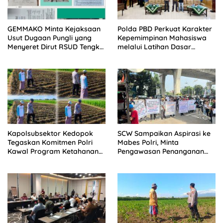
GEMMAKO Minta Kejaksaan
Polda PBD Perkuat Karakter
Usut Dugaan Pungli yang
Kepemimpinan Mahasiswa
Menyeret Dirut RSUD Tengku
melalui Latihan Dasar
Mansyur
Kepemimpinan di Universitas
Muhammadiyah Sorong
Kapolsubsektor Kedopok
SCW Sampaikan Aspirasi ke
Tegaskan Komitmen Polri
Mabes Polri, Minta
Kawal Program Ketahanan
Pengawasan Penanganan
Pangan Nasional
Kasus Dugaan Penyerobotan
Tanah