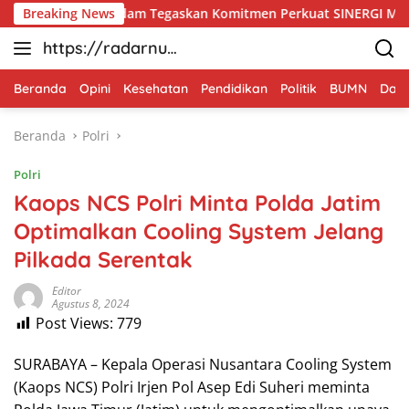
Langsung
, Pangdam Tegaskan Komitmen Perkuat SINERGI Menjaga Stabilit
Breaking News
ke
https://radarnus
konten
antara.net
Beranda
Opini
Kesehatan
Pendidikan
Politik
BUMN
Dae
Beranda
Polri
Polri
Kaops NCS Polri Minta Polda Jatim
Optimalkan Cooling System Jelang
Pilkada Serentak
Editor
Agustus 8, 2024
Post Views:
779
SURABAYA – Kepala Operasi Nusantara Cooling System
(Kaops NCS) Polri Irjen Pol Asep Edi Suheri meminta