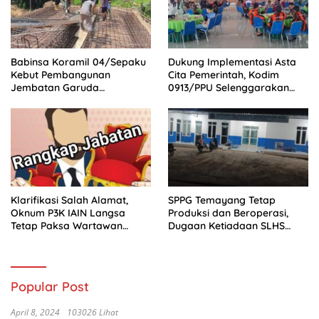
Babinsa Koramil 04/Sepaku
Dukung Implementasi Asta
Kebut Pembangunan
Cita Pemerintah, Kodim
Jembatan Garuda
0913/PPU Selenggarakan
Penghubung Dua Desa
Pembinaan Idiologi Pancasila
Klarifikasi Salah Alamat,
SPPG Temayang Tetap
Oknum P3K IAIN Langsa
Produksi dan Beroperasi,
Tetap Paksa Wartawan
Dugaan Ketiadaan SLHS
Naikkan Pemberitaan
Mencuat
Popular Post
April 8, 2024
103026 Lihat