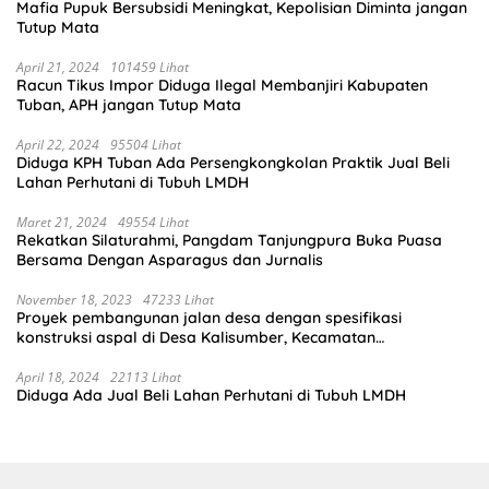
Mafia Pupuk Bersubsidi Meningkat, Kepolisian Diminta jangan
Tutup Mata
April 21, 2024
101459 Lihat
Racun Tikus Impor Diduga Ilegal Membanjiri Kabupaten
Tuban, APH jangan Tutup Mata
April 22, 2024
95504 Lihat
Diduga KPH Tuban Ada Persengkongkolan Praktik Jual Beli
Lahan Perhutani di Tubuh LMDH
Maret 21, 2024
49554 Lihat
Rekatkan Silaturahmi, Pangdam Tanjungpura Buka Puasa
Bersama Dengan Asparagus dan Jurnalis
November 18, 2023
47233 Lihat
Proyek pembangunan jalan desa dengan spesifikasi
konstruksi aspal di Desa Kalisumber, Kecamatan
Tambakrejo, Kabupaten Bojonegoro.Progres pekerjaanya
sudah selesai di tahun 2023
April 18, 2024
22113 Lihat
Diduga Ada Jual Beli Lahan Perhutani di Tubuh LMDH