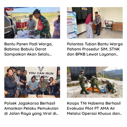
Timah Ilegal di Pantai
Kelambui, Bangka Selatan
Bantu Panen Padi Warga,
Polantas Tuban Bantu Warga
Babinsa Babulu Darat
Pahami Prosedur SIM, STNK
Sampaikan Akan Selalu
dan BPKB Lewat Layanan
Dampingi Program
Langsung
Ketahanan Pangan
Polsek Jagakarsa Berhasil
Koops TNI Habema Berhasil
Amankan Pelaku Pemukulan
Evakuasi Pilot PT AMA Air
di Jalan Raya yang Viral di
Melalui Operasi Khusus dan
Media Sosial
SAR Taktis