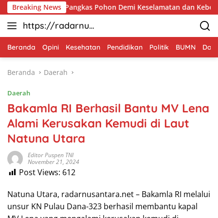
Langsung
g Royong Pangkas Pohon Demi Keselamatan dan Kebersihan Ling
Breaking News
ke
https://radarnus
konten
antara.net
Beranda
Opini
Kesehatan
Pendidikan
Politik
BUMN
Dae
Beranda
Daerah
Daerah
Bakamla RI Berhasil Bantu MV Lena
Alami Kerusakan Kemudi di Laut
Natuna Utara
Editor Puspen TNI
November 21, 2024
Post Views:
612
Natuna Utara, radarnusantara.net – Bakamla RI melalui
unsur KN Pulau Dana-323 berhasil membantu kapal