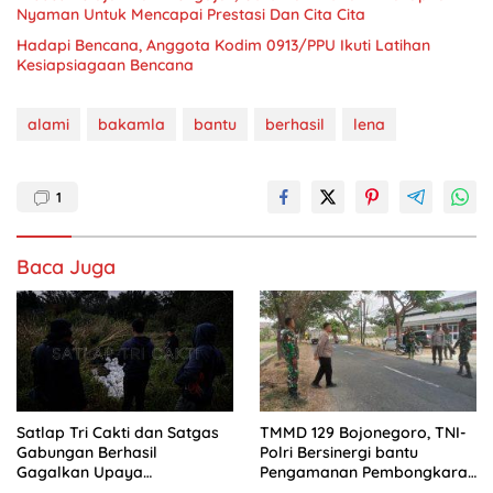
Nyaman Untuk Mencapai Prestasi Dan Cita Cita
Hadapi Bencana, Anggota Kodim 0913/PPU Ikuti Latihan
Kesiapsiagaan Bencana
alami
bakamla
bantu
berhasil
lena
1
Baca Juga
Satlap Tri Cakti dan Satgas
TMMD 129 Bojonegoro, TNI-
Gabungan Berhasil
Polri Bersinergi bantu
Gagalkan Upaya
Pengamanan Pembongkaran
Penyelundupan 1.040 KG Bijih
Bangunan untuk Rest Area