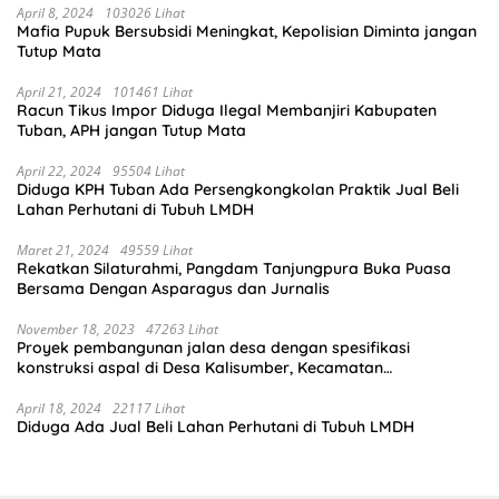
April 8, 2024
103026 Lihat
Mafia Pupuk Bersubsidi Meningkat, Kepolisian Diminta jangan
Tutup Mata
April 21, 2024
101461 Lihat
Racun Tikus Impor Diduga Ilegal Membanjiri Kabupaten
Tuban, APH jangan Tutup Mata
April 22, 2024
95504 Lihat
Diduga KPH Tuban Ada Persengkongkolan Praktik Jual Beli
Lahan Perhutani di Tubuh LMDH
Maret 21, 2024
49559 Lihat
Rekatkan Silaturahmi, Pangdam Tanjungpura Buka Puasa
Bersama Dengan Asparagus dan Jurnalis
November 18, 2023
47263 Lihat
Proyek pembangunan jalan desa dengan spesifikasi
konstruksi aspal di Desa Kalisumber, Kecamatan
Tambakrejo, Kabupaten Bojonegoro.Progres pekerjaanya
sudah selesai di tahun 2023
April 18, 2024
22117 Lihat
Diduga Ada Jual Beli Lahan Perhutani di Tubuh LMDH