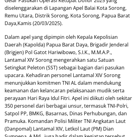
Gelar Pasukan Operasi Ketupat Dofior 2025 yang
diselenggarakan di Lapangan Apel Balai Kota Sorong,
Remu Utara, Distrik Sorong, Kota Sorong, Papua Barat
Daya,Kamis (20/03/2025).
Dalam apel yang dipimpin oleh Kepala Kepolisian
Daerah (Kapolda) Papua Barat Daya, Brigadir Jenderal
(Brigjen) Pol Gatot Hariwibowo, S.I.K., M.M.A.P.,
Lantamal XIV Sorong mengerahkan satu Satuan
Setingkat Peleton (SST) sebagai bagian dari pasukan
upacara. Kehadiran personel Lantamal XIV Sorong
menunjukkan komitmen TNI AL dalam mendukung
keamanan dan kelancaran pelaksanaan mudik serta
perayaan Hari Raya Idul Fitri. Apel ini diikuti oleh sekitar
350 personel dari berbagai unsur, termasuk TNI-Polri,
Satpol PP, BMKG, Basarnas, Dinas Perhubungan, dan
Pramuka. Komandan Polisi Militer TNI Angkatan Laut
(Danpomal) Lantamal XIV, Letkol Laut (PM) Dian
Sumpena, A.Md., juga hadir dalam kegiatan tersebut