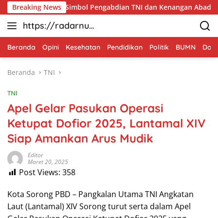
Langsung
, Menjadi Simbol Pengabdian TNI dan Kenangan Abadi untuk Ka
Breaking News
ke
https://radarnus
konten
antara.net
Beranda
Opini
Kesehatan
Pendidikan
Politik
BUMN
Dae
Beranda
TNI
TNI
Apel Gelar Pasukan Operasi
Ketupat Dofior 2025, Lantamal XIV
Siap Amankan Arus Mudik
Editor
Maret 20, 2025
Post Views:
358
Kota Sorong PBD – Pangkalan Utama TNI Angkatan
Laut (Lantamal) XIV Sorong turut serta dalam Apel