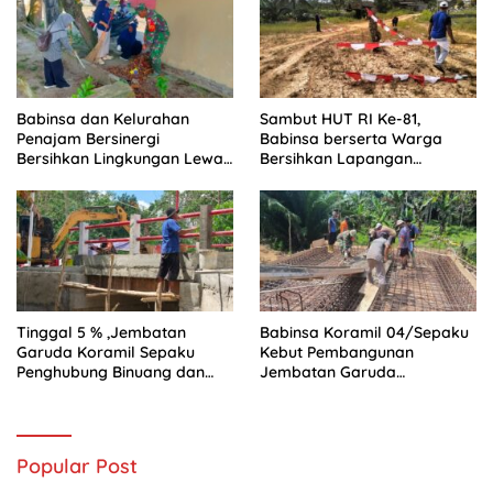
Babinsa dan Kelurahan
Sambut HUT RI Ke-81,
Penajam Bersinergi
Babinsa berserta Warga
Bersihkan Lingkungan Lewat
Bersihkan Lapangan
Gotong Royong
Rajawali
Tinggal 5 % ,Jembatan
Babinsa Koramil 04/Sepaku
Garuda Koramil Sepaku
Kebut Pembangunan
Penghubung Binuang dan
Jembatan Garuda
Pemaluan Clear
Penghubung Dua Desa
Popular Post